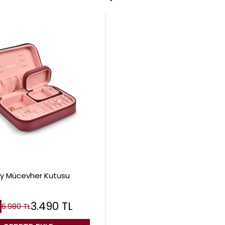
ay Mücevher Kutusu
3.490
TL
6.980
TL