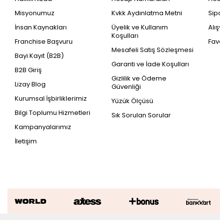
Misyonumuz
Kvkk Aydınlatma Metni
Sip
İnsan Kaynakları
Üyelik ve Kullanım
Alı
Koşulları
Franchise Başvuru
Fav
Mesafeli Satış Sözleşmesi
Bayi Kayıt (B2B)
Garanti ve İade Koşulları
B2B Giriş
Gizlilik ve Ödeme
Lizay Blog
Güvenliği
Kurumsal İşbirliklerimiz
Yüzük Ölçüsü
Bilgi Toplumu Hizmetleri
Sık Sorulan Sorular
Kampanyalarımız
İletişim
5.00 Karat Pırlanta Zümrüt