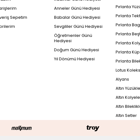
Pırlanta Yüz
arişlerim
Anneler Günü Hediyesi
Pırlanta Tek
şveriş Sepetim
Babalar Günü Hediyesi
Pırlanta Bag
orilerim
Sevgililer Günü Hediyesi
Pırlanta Beş
Öğretmenler Günü
Hediyesi
Pırlanta Kol
Doğum Günü Hediyesi
Pırlanta Küp
Yıl Dönümü Hediyesi
Pırlanta Bile
Lotus Kolek
Alyans
Altın Yüzükl
Altın Kolyele
Altın Bileklik
Altın Setler
PEŞİN FİYATINA
62
104.826 TL x 3 Taksit