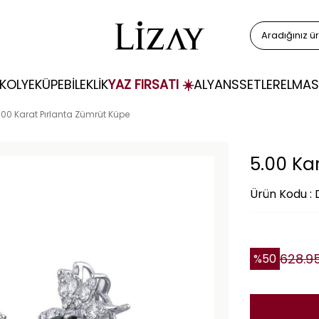
KOLYE
KÜPE
BİLEKLİK
YAZ FIRSATI ☀️
ALYANS
SETLER
ELMAS
.00 Karat Pırlanta Zümrüt Küpe
5.00 Ka
Ürün Kodu :
628.9
%
50