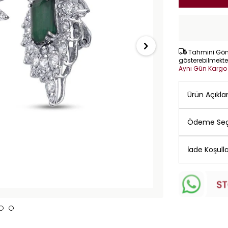
Tahmini Gönd
gösterebilmekte
Aynı Gün Karg
Ürün Açıkl
Ödeme Seç
İade Koşulla