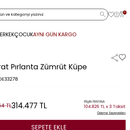
0
ERKEK
ÇOCUK
AYNI GÜN KARGO
rat Pırlanta Zümrüt Küpe
 DE33278
PEŞİN FİYATINA
314.477
TL
54
TL
104.826 TL x 3 Taksit
Ödeme Seçenekleri
SEPETE EKLE