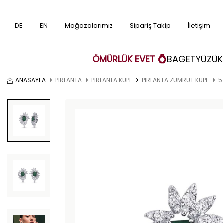
DE
EN
Mağazalarımız
Sipariş Takip
İletişim
ÖMÜRLÜK EVET 💍
BAGET
YÜZÜK
ANASAYFA
PIRLANTA
PIRLANTA KÜPE
PIRLANTA ZÜMRÜT KÜPE
5