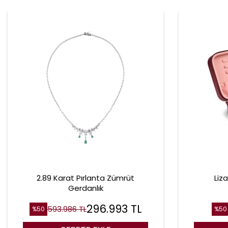
2.89 Karat Pırlanta Zümrüt
Liz
Gerdanlık
296.993
TL
593.986
TL
%
50
%
50