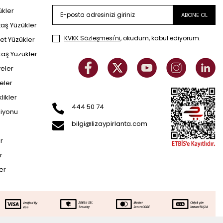
ükler
ABONE OL
taş Yüzükler
KVKK Sözleşmesi'ni
, okudum, kabul ediyorum.
et Yüzükler
taş Yüzükler
yeler
eler
klikler
444 50 74
siyonu
bilgi@lizaypirlanta.com
er
r
ler
8.954
TL
SEPETE EKLE
314.477
TL