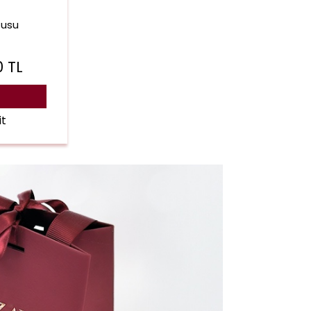
tusu
0
TL
it