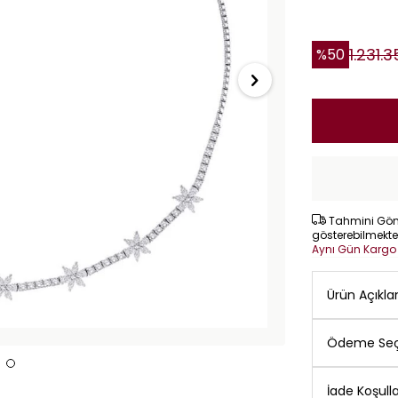
1.231.
%
50
Tahmini Gönd
gösterebilmekte
Aynı Gün Karg
Ürün Açıkl
Ödeme Seç
İade Koşulla