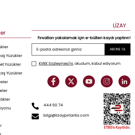
LİZAY
ler
Fırsatları yakalamak için e-bülten kaydı yaptırın!
ükler
ABONE OL
taş Yüzükler
KVKK Sözleşmesi'ni
, okudum, kabul ediyorum.
et Yüzükler
taş Yüzükler
yeler
eler
klikler
444 50 74
siyonu
bilgi@lizaypirlanta.com
er
r