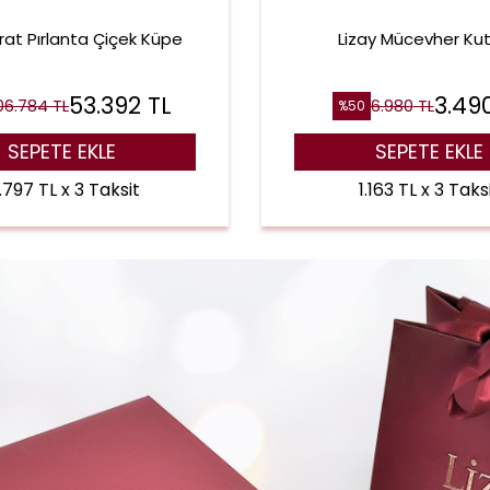
rat Pırlanta Çiçek Küpe
Lizay Mücevher Ku
53.392
TL
3.49
06.784
TL
6.980
TL
%
50
SEPETE EKLE
SEPETE EKLE
.797 TL x 3 Taksit
1.163 TL x 3 Taks