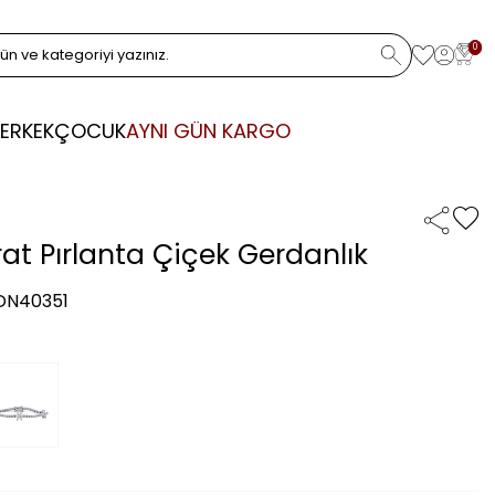
0
ERKEK
ÇOCUK
AYNI GÜN KARGO
rat Pırlanta Çiçek Gerdanlık
 DN40351