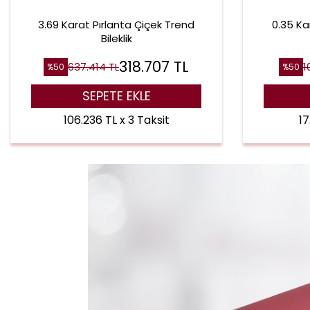
3.69 Karat Pırlanta Çiçek Trend
0.35 Ka
Bileklik
318.707
TL
637.414
TL
1
%
50
%
50
SEPETE EKLE
106.236 TL x 3 Taksit
17