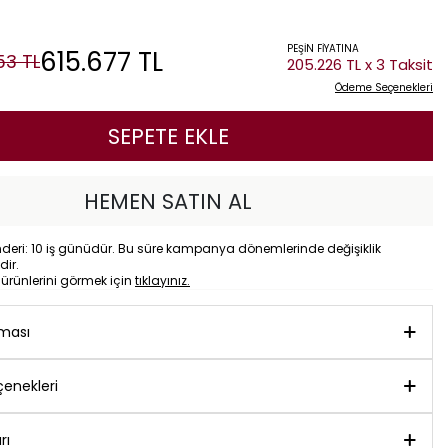
PEŞİN FİYATINA
615.677
TL
353
TL
205.226 TL x 3 Taksit
Ödeme Seçenekleri
SEPETE EKLE
HEMEN SATIN AL
eri: 10 iş günüdür. Bu süre kampanya dönemlerinde değişiklik
dir.
o
ürünlerini görmek için
tıklayınız.
aması
enekleri
rı