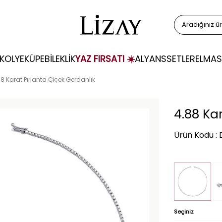
KOLYE
KÜPE
BİLEKLİK
YAZ FIRSATI ☀️
ALYANS
SETLER
ELMAS
8 Karat Pırlanta Çiçek Gerdanlık
4.88 Ka
Ürün Kodu :
Seçiniz