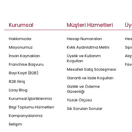
Kurumsal
Müşteri Hizmetleri
Üy
Hakkımızda
Hesap Numaraları
He
Misyonumuz
Kvkk Aydınlatma Metni
Sip
İnsan Kaynakları
Üyelik ve Kullanım
Alı
Koşulları
Franchise Başvuru
Fav
Mesafeli Satış Sözleşmesi
Bayi Kayıt (B2B)
Garanti ve İade Koşulları
B2B Giriş
Gizlilik ve Ödeme
Lizay Blog
Güvenliği
Kurumsal İşbirliklerimiz
Yüzük Ölçüsü
Bilgi Toplumu Hizmetleri
Sık Sorulan Sorular
Kampanyalarımız
İletişim