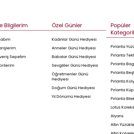
e Bilgilerim
Özel Günler
Popüler
Kategori
sabım
Kadınlar Günü Hediyesi
Pırlanta Yüz
arişlerim
Anneler Günü Hediyesi
Pırlanta Tek
şveriş Sepetim
Babalar Günü Hediyesi
Pırlanta Bag
orilerim
Sevgililer Günü Hediyesi
Pırlanta Beş
Öğretmenler Günü
Hediyesi
Pırlanta Kol
Doğum Günü Hediyesi
Pırlanta Küp
Yıl Dönümü Hediyesi
Pırlanta Bile
Lotus Kolek
Alyans
Altın Yüzükl
Altın Kolyele