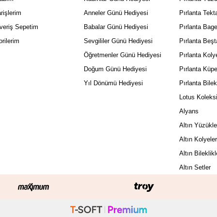
rişlerim
Anneler Günü Hediyesi
Pırlanta Tekt
şveriş Sepetim
Babalar Günü Hediyesi
Pırlanta Bag
rilerim
Sevgililer Günü Hediyesi
Pırlanta Beş
Öğretmenler Günü Hediyesi
Pırlanta Koly
Doğum Günü Hediyesi
Pırlanta Küpe
Yıl Dönümü Hediyesi
Pırlanta Bilek
Lotus Koleks
Alyans
Altın Yüzükle
Altın Kolyele
Altın Bileklikl
Altın Setler
PEŞİN FİYATINA
106
17.797 TL x 3 Taksit
Ödeme Seçenekleri