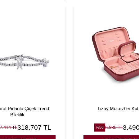
arat Pırlanta Çiçek Trend
Lizay Mücevher Kut
Bileklik
318.707
TL
3.49
7.414
TL
6.980
TL
%
50