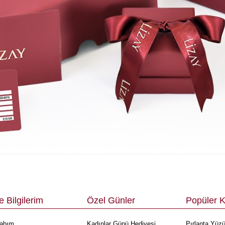
 Bilgilerim
Özel Günler
Popüler K
abım
Kadınlar Günü Hediyesi
Pırlanta Yüzü