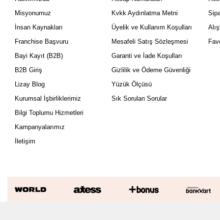
Misyonumuz
Kvkk Aydınlatma Metni
Sipa
İnsan Kaynakları
Üyelik ve Kullanım Koşulları
Alı
Franchise Başvuru
Mesafeli Satış Sözleşmesi
Favo
Bayi Kayıt (B2B)
Garanti ve İade Koşulları
B2B Giriş
Gizlilik ve Ödeme Güvenliği
Lizay Blog
Yüzük Ölçüsü
Kurumsal İşbirliklerimiz
Sık Sorulan Sorular
Bilgi Toplumu Hizmetleri
Kampanyalarımız
İletişim
0.35 Karat Pırlanta Çiçek Küpe