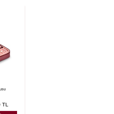
usu
0
TL