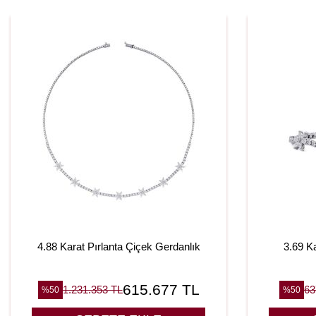
4.88 Karat Pırlanta Çiçek Gerdanlık
3.69 K
615.677
TL
1.231.353
TL
63
%
50
%
50