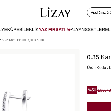
LYE
KÜPE
BİLEKLİK
YAZ FIRSATI ☀️
ALYANS
SETLER
E
0.35 Karat Pırlanta Çiçek Küpe
0.35 Kar
Ürün Kodu :
106.7
%
50