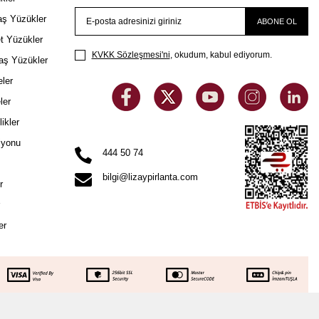
aş Yüzükler
ABONE OL
et Yüzükler
KVKK Sözleşmesi'ni
, okudum, kabul ediyorum.
taş Yüzükler
eler
ler
likler
iyonu
444 50 74
bilgi@lizaypirlanta.com
r
r
er
.784
TL
SEPETE EKLE
53.392
TL