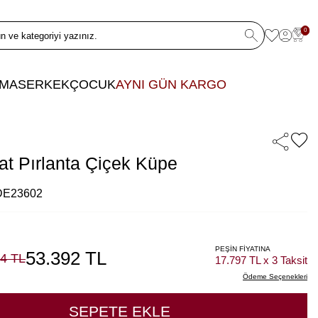
0
LMAS
ERKEK
ÇOCUK
AYNI GÜN KARGO
at Pırlanta Çiçek Küpe
 DE23602
PEŞİN FİYATINA
53.392
TL
84
TL
17.797 TL x 3 Taksit
Ödeme Seçenekleri
SEPETE EKLE