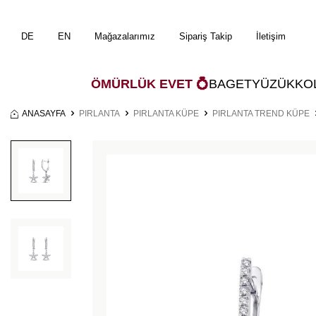
DE
EN
Mağazalarımız
Sipariş Takip
İletişim
ÖMÜRLÜK EVET 💍
BAGET
YÜZÜK
KO
ANASAYFA
PIRLANTA
PIRLANTA KÜPE
PIRLANTA TREND KÜPE