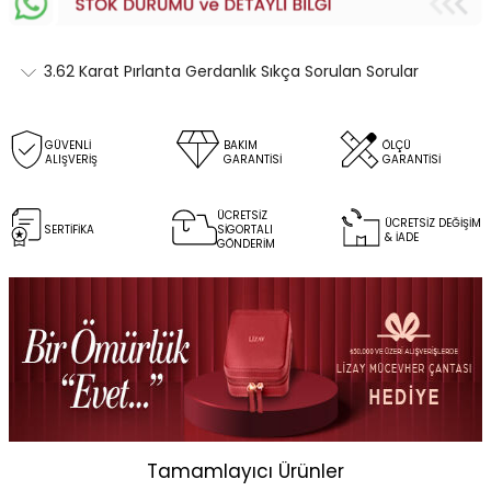
3.62 Karat Pırlanta Gerdanlık Sıkça Sorulan Sorular
GÜVENLİ
BAKIM
ÖLÇÜ
ALIŞVERİŞ
GARANTİSİ
GARANTİSİ
ÜCRETSİZ
ÜCRETSİZ DEĞİŞİM
SERTİFİKA
SİGORTALI
& İADE
GÖNDERİM
Tamamlayıcı Ürünler