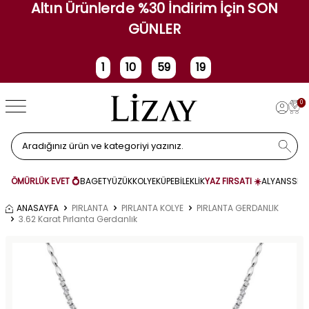
Altın Ürünlerde %30 İndirim İçin SON
GÜNLER
1
10
59
18
Gün
Saat
Dakika
Saniye
0
ÖMÜRLÜK EVET 💍
BAGET
YÜZÜK
KOLYE
KÜPE
BİLEKLİK
YAZ FIRSATI ☀️
ALYANS
SET
ANASAYFA
PIRLANTA
PIRLANTA KOLYE
PIRLANTA GERDANLIK
3.62 Karat Pırlanta Gerdanlık