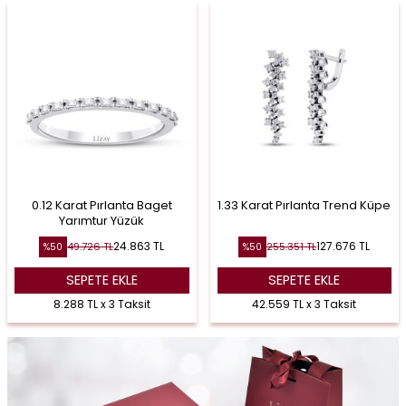
0.12 Karat Pırlanta Baget
1.33 Karat Pırlanta Trend Küpe
Yarımtur Yüzük
24.863
TL
127.676
TL
49.726
TL
255.351
TL
%
50
%
50
SEPETE EKLE
SEPETE EKLE
8.288 TL x 3 Taksit
42.559 TL x 3 Taksit