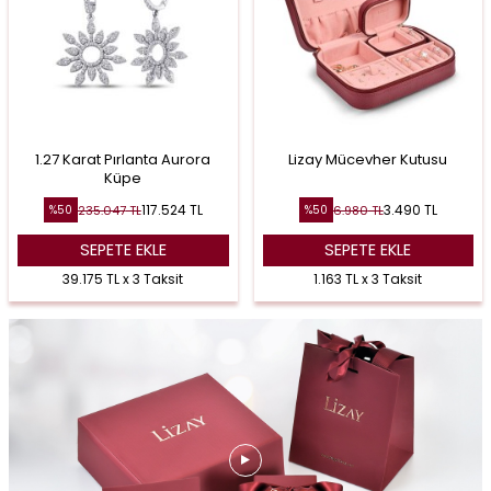
1.27 Karat Pırlanta Aurora
Lizay Mücevher Kutusu
Küpe
117.524
TL
3.490
TL
235.047
TL
6.980
TL
%
50
%
50
SEPETE EKLE
SEPETE EKLE
39.175 TL x 3 Taksit
1.163 TL x 3 Taksit