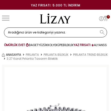
YAZ FIRSATI: 5.000 TL İNDIRIM
0
ÖMÜRLÜK EVET 💍
BAGET
YÜZÜK
KOLYE
KÜPE
BİLEKLİK
YAZ FIRSATI ☀️
ALYANS
SET
ANASAYFA
PIRLANTA
PIRLANTA BİLEKLİK
PIRLANTA TREND BİLEKLİK
3.27 Karat Pırlanta Tasarım Bileklik