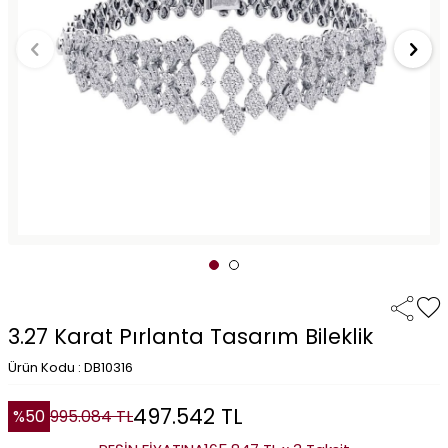
3.27 Karat Pırlanta Tasarım Bileklik
Ürün Kodu : DB10316
497.542
TL
%
50
995.084
TL