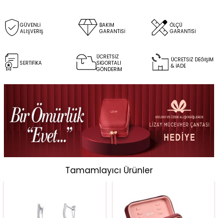
GÜVENLİ
BAKIM
ÖLÇÜ
ALIŞVERİŞ
GARANTİSİ
GARANTİSİ
ÜCRETSİZ
ÜCRETSİZ DEĞİŞİM
SERTİFİKA
SİGORTALI
& İADE
GÖNDERİM
Tamamlayıcı Ürünler