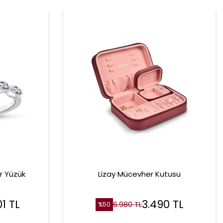
ir Yüzük
Lizay Mücevher Kutusu
01
TL
3.490
TL
6.980
TL
%
50