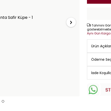
Tahmini Gönd
gösterebilmekte
Aynı Gün Karg
Ürün Açıkl
Ödeme Seç
İade Koşulla