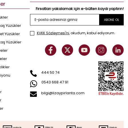
ler
Fırsatları yakalamak için e-bülten kaydı yaptırın!
ükler
ABONE OL
taş Yüzükler
KVKK Sözleşmesi'ni
, okudum, kabul ediyorum.
et Yüzükler
taş Yüzükler
yeler
eler
klikler
444 50 74
siyonu
0543 668 47 91
er
bilgi@lizaypirlanta.com
r
ler