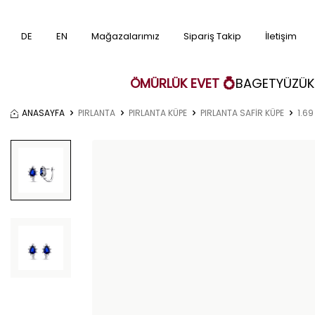
DE
EN
Mağazalarımız
Sipariş Takip
İletişim
ÖMÜRLÜK EVET 💍
BAGET
YÜZÜK
ANASAYFA
PIRLANTA
PIRLANTA KÜPE
PIRLANTA SAFİR KÜPE
1.69