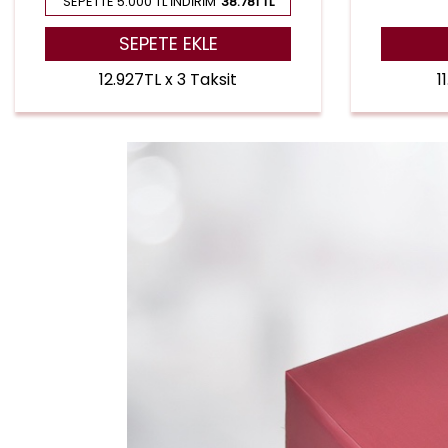
SEPETTE 5.000 TL İNDIRIM
38.781 TL
SEPETE EKLE
12.927TL x 3 Taksit
1