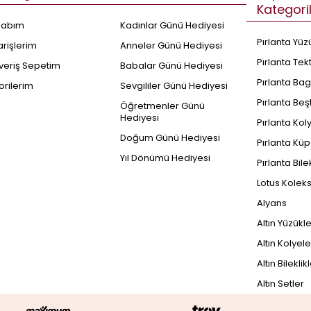
Kategori
sabım
Kadınlar Günü Hediyesi
Pırlanta Yüz
arişlerim
Anneler Günü Hediyesi
Pırlanta Tek
şveriş Sepetim
Babalar Günü Hediyesi
Pırlanta Bag
orilerim
Sevgililer Günü Hediyesi
Pırlanta Beş
Öğretmenler Günü
Hediyesi
Pırlanta Kol
Doğum Günü Hediyesi
Pırlanta Küp
Yıl Dönümü Hediyesi
Pırlanta Bile
Lotus Kolek
Alyans
Altın Yüzükl
Altın Kolyele
Altın Bileklik
Altın Setler