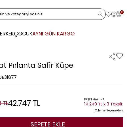
0
ERKEK
ÇOCUK
AYNI GÜN KARGO
at Pırlanta Safir Küpe
 DE31877
PEŞİN FİYATINA
42.747
TL
3
TL
14.249 TL x 3 Taksit
Ödeme Seçenekleri
SEPETE EKLE