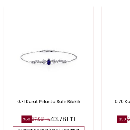
0.71 Karat Pırlanta Safir Bileklik
0.70 Ka
43.781
TL
87.561
TL
6
%
50
%
50