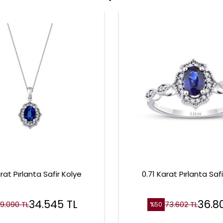
rat Pırlanta Safir Kolye
0.71 Karat Pırlanta Saf
34.545
TL
36.8
9.090
TL
73.602
TL
%
50