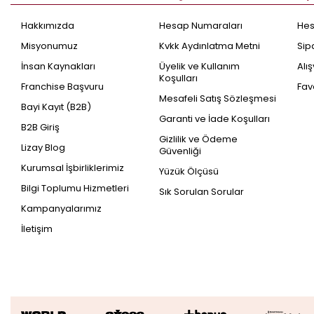
Hakkımızda
Hesap Numaraları
He
Misyonumuz
Kvkk Aydınlatma Metni
Sip
İnsan Kaynakları
Üyelik ve Kullanım
Alı
Koşulları
Franchise Başvuru
Fav
Mesafeli Satış Sözleşmesi
Bayi Kayıt (B2B)
Garanti ve İade Koşulları
B2B Giriş
Gizlilik ve Ödeme
Lizay Blog
Güvenliği
Kurumsal İşbirliklerimiz
Yüzük Ölçüsü
Bilgi Toplumu Hizmetleri
Sık Sorulan Sorular
Kampanyalarımız
İletişim