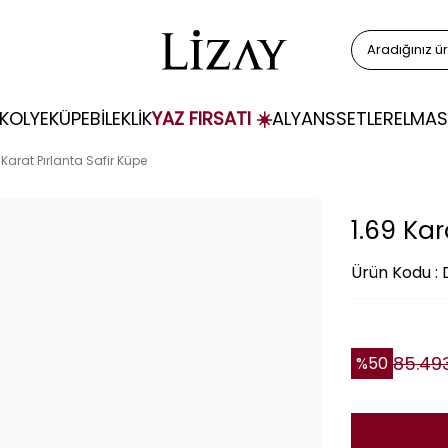
KOLYE
KÜPE
BİLEKLİK
YAZ FIRSATI ☀️
ALYANS
SETLER
ELMAS
 Karat Pırlanta Safir Küpe
1.69 Kar
Ürün Kodu :
85.49
%
50