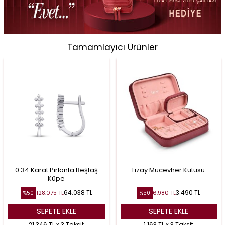
Tamamlayıcı Ürünler
0.34 Karat Pırlanta Beştaş
Lizay Mücevher Kutusu
Küpe
64.038
TL
3.490
TL
128.075
TL
6.980
TL
%
50
%
50
SEPETE EKLE
SEPETE EKLE
21.346 TL x 3 Taksit
1.163 TL x 3 Taksit