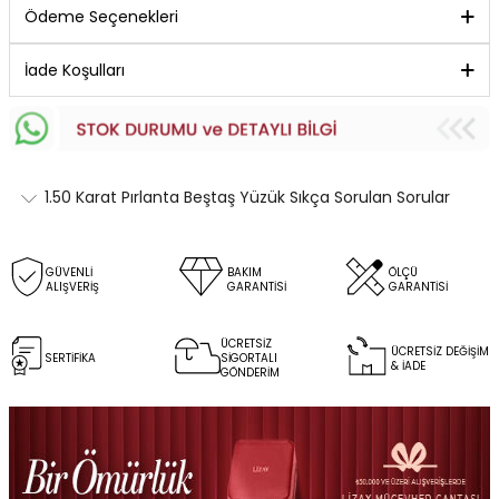
Ödeme Seçenekleri
İade Koşulları
1.50 Karat Pırlanta Beştaş Yüzük Sıkça Sorulan Sorular
GÜVENLİ
BAKIM
ÖLÇÜ
ALIŞVERİŞ
GARANTİSİ
GARANTİSİ
ÜCRETSİZ
ÜCRETSİZ DEĞİŞİM
SERTİFİKA
SİGORTALI
& İADE
GÖNDERİM