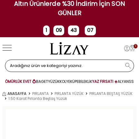
Altın Ürünlerde %30 İndirim İçin SON
GÜNLER
1
09
43
07
Gün
Saat
Dakika
Saniye
0
ÖMÜRLÜK EVET 💍
BAGET
YÜZÜK
KOLYE
KÜPE
BİLEKLİK
YAZ FIRSATI ☀️
ALYANS
SET
ANASAYFA
PIRLANTA
PIRLANTA YÜZÜK
PIRLANTA BEŞTAŞ YÜZÜK
1.50 Karat Pırlanta Beştaş Yüzük