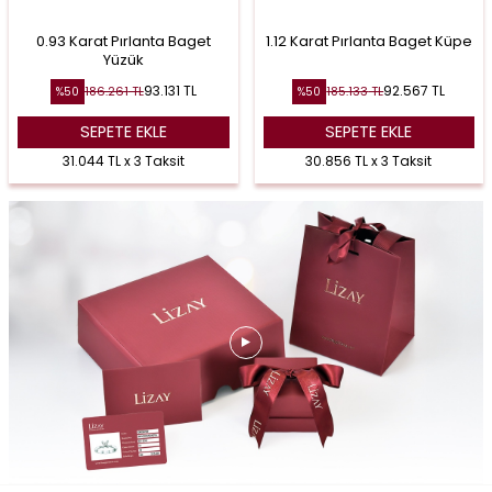
0.93 Karat Pırlanta Baget
1.12 Karat Pırlanta Baget Küpe
Yüzük
93.131
TL
92.567
TL
186.261
TL
185.133
TL
%
50
%
50
SEPETE EKLE
SEPETE EKLE
31.044 TL x 3 Taksit
30.856 TL x 3 Taksit