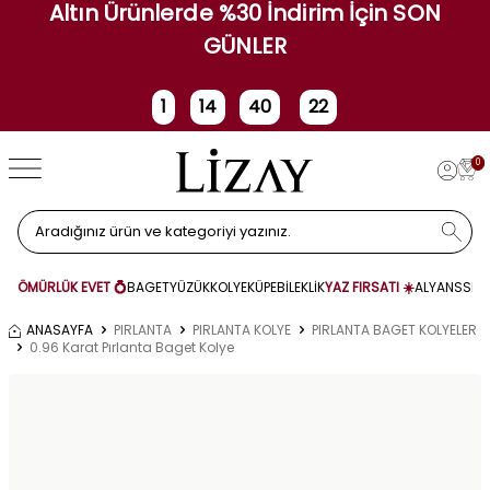
Altın Ürünlerde %30 İndirim İçin SON
GÜNLER
1
14
40
22
Gün
Saat
Dakika
Saniye
0
ÖMÜRLÜK EVET 💍
BAGET
YÜZÜK
KOLYE
KÜPE
BİLEKLİK
YAZ FIRSATI ☀️
ALYANS
SET
ANASAYFA
PIRLANTA
PIRLANTA KOLYE
PIRLANTA BAGET KOLYELER
0.96 Karat Pırlanta Baget Kolye