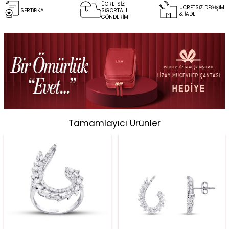
ÜCRETSİZ
ÜCRETSİZ DEĞİŞİM
SERTİFİKA
SİGORTALI
& İADE
GÖNDERİM
Tamamlayıcı Ürünler