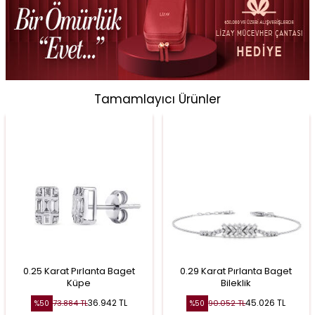
Tamamlayıcı Ürünler
0.25 Karat Pırlanta Baget
0.29 Karat Pırlanta Baget
Küpe
Bileklik
36.942
TL
45.026
TL
73.884
TL
90.052
TL
%
50
%
50