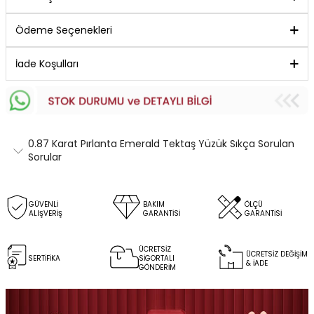
Ödeme Seçenekleri
İade Koşulları
0.87 Karat Pırlanta Emerald Tektaş Yüzük Sıkça Sorulan
Sorular
GÜVENLİ
BAKIM
ÖLÇÜ
ALIŞVERİŞ
GARANTİSİ
GARANTİSİ
ÜCRETSİZ
ÜCRETSİZ DEĞİŞİM
SERTİFİKA
SİGORTALI
& İADE
GÖNDERİM