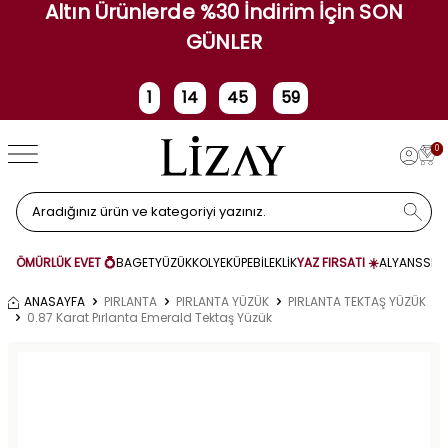
Altın Ürünlerde %30 İndirim İçin SON
GÜNLER
1
14
45
59
Gün
Saat
Dakika
Saniye
0
ÖMÜRLÜK EVET 💍
BAGET
YÜZÜK
KOLYE
KÜPE
BİLEKLİK
YAZ FIRSATI ☀️
ALYANS
SET
ANASAYFA
PIRLANTA
PIRLANTA YÜZÜK
PIRLANTA TEKTAŞ YÜZÜK
0.87 Karat Pırlanta Emerald Tektaş Yüzük