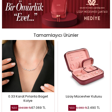
Tamamlayıcı Ürünler
0.33 Karat Pırlanta Baget
Lizay Mücevher Kutusu
Kolye
67.069
TL
3.490
TL
134.138
TL
6.980
TL
%
50
%
50