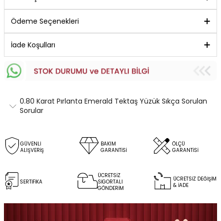
Ödeme Seçenekleri
İade Koşulları
0.80 Karat Pırlanta Emerald Tektaş Yüzük Sıkça Sorulan
Sorular
GÜVENLİ
BAKIM
ÖLÇÜ
ALIŞVERİŞ
GARANTİSİ
GARANTİSİ
ÜCRETSİZ
ÜCRETSİZ DEĞİŞİM
SERTİFİKA
SİGORTALI
& İADE
GÖNDERİM