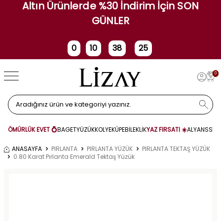
Altın Ürünlerde %30 İndirim İçin SON
GÜNLER
0
10
38
25
Gün
Saat
Dakika
Saniye
0
ÖMÜRLÜK EVET 💍
BAGET
YÜZÜK
KOLYE
KÜPE
BİLEKLİK
YAZ FIRSATI ☀️
ALYANS
SET
ANASAYFA
PIRLANTA
PIRLANTA YÜZÜK
PIRLANTA TEKTAŞ YÜZÜK
0.80 Karat Pırlanta Emerald Tektaş Yüzük