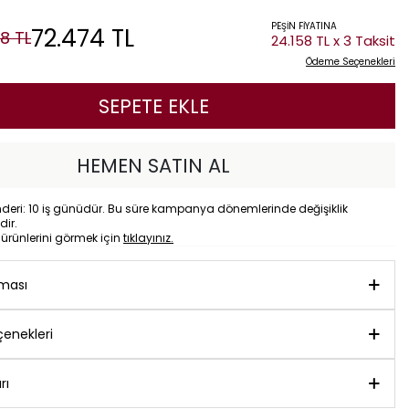
PEŞİN FİYATINA
72.474
TL
48
TL
24.158 TL x 3 Taksit
Ödeme Seçenekleri
SEPETE EKLE
HEMEN SATIN AL
eri: 10 iş günüdür. Bu süre kampanya dönemlerinde değişiklik
dir.
o
ürünlerini görmek için
tıklayınız.
aması
enekleri
rı