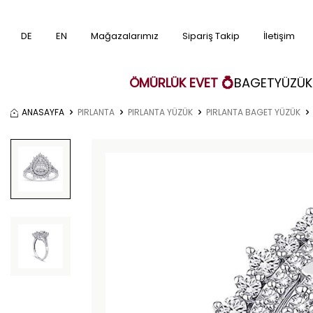
DE
EN
Mağazalarımız
Sipariş Takip
İletişim
ÖMÜRLÜK EVET 💍
BAGET
YÜZÜK
ANASAYFA
PIRLANTA
PIRLANTA YÜZÜK
PIRLANTA BAGET YÜZÜK