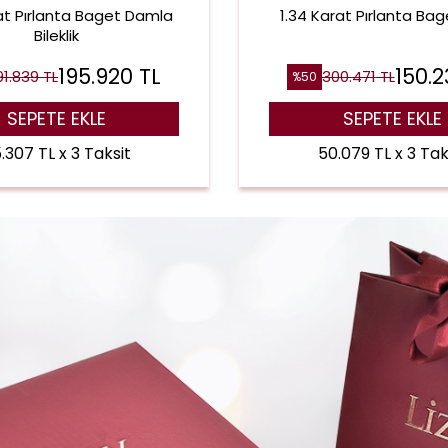
at Pırlanta Baget Damla
1.34 Karat Pırlanta Ba
Bileklik
195.920
TL
150.
91.839
TL
300.471
TL
%
50
SEPETE EKLE
SEPETE EKLE
.307 TL x 3 Taksit
50.079 TL x 3 Tak