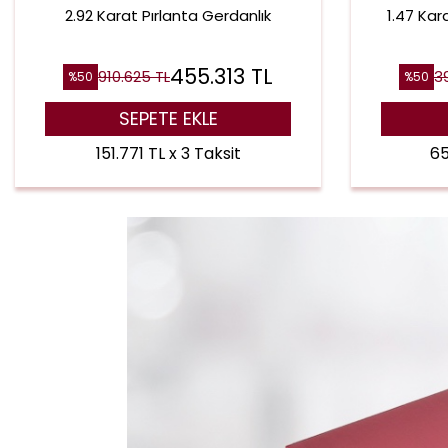
2.92 Karat Pırlanta Gerdanlık
1.47 Kar
455.313
TL
910.625
TL
3
%
50
%
50
SEPETE EKLE
151.771 TL x 3 Taksit
65