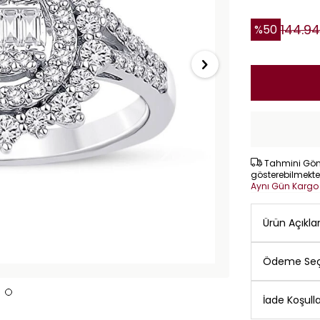
144.9
%
50
Tahmini Gönd
gösterebilmekte
Aynı Gün Karg
Ürün Açıkl
Ödeme Seç
İade Koşulla