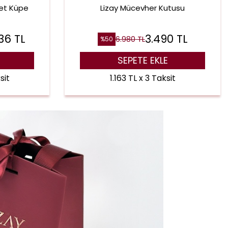
get Küpe
Lizay Mücevher Kutusu
236
TL
3.490
TL
6.980
TL
%
50
SEPETE EKLE
sit
1.163 TL x 3 Taksit