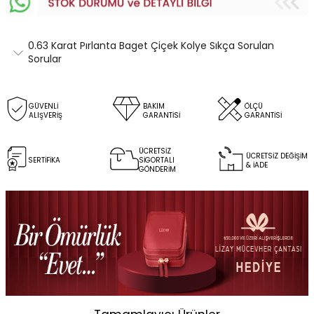
0.63 Karat Pırlanta Baget Çiçek Kolye Sıkça Sorulan
Sorular
GÜVENLİ
BAKIM
ÖLÇÜ
ALIŞVERİŞ
GARANTİSİ
GARANTİSİ
ÜCRETSİZ
ÜCRETSİZ DEĞİŞİM
SERTİFİKA
SİGORTALI
& İADE
GÖNDERİM