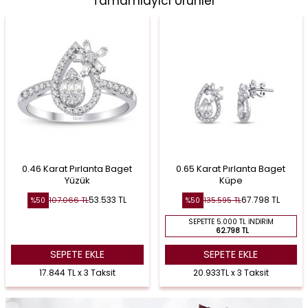
Tamamlayıcı Ürünler
0.46 Karat Pırlanta Baget
0.65 Karat Pırlanta Baget
Yüzük
Küpe
53.533
TL
67.798
TL
107.066
TL
135.595
TL
%
50
%
50
SEPETTE 5.000 TL İNDIRIM
62.798 TL
SEPETE EKLE
SEPETE EKLE
17.844 TL x 3 Taksit
20.933TL x 3 Taksit