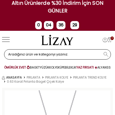
Altın Ürünlerde %30 İndirim İçin SON
GÜNLER
0
04
36
28
Gün
Saat
Dakika
Saniye
0
ÖMÜRLÜK EVET 💍
BAGET
YÜZÜK
KOLYE
KÜPE
BİLEKLİK
YAZ FIRSATI ☀️
ALYANS
SET
ANASAYFA
PIRLANTA
PIRLANTA KOLYE
PIRLANTA TREND KOLYE
0.63 Karat Pırlanta Baget Çiçek Kolye