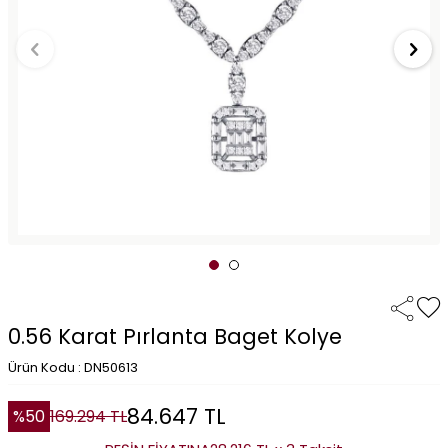
0.56 Karat Pırlanta Baget Kolye
Ürün Kodu : DN50613
84.647
TL
%
50
169.294
TL