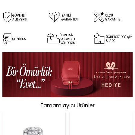
GÜVENLİ
BAKIM
ÖLÇÜ
ALIŞVERİŞ
GARANTİSİ
GARANTİSİ
ÜCRETSİZ
ÜCRETSİZ DEĞİŞİM
SERTİFİKA
SİGORTALI
& İADE
GÖNDERİM
Tamamlayıcı Ürünler