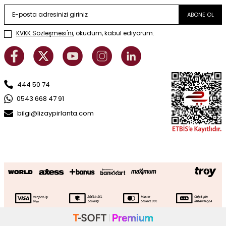
ABONE OL
KVKK Sözleşmesi'ni
, okudum, kabul ediyorum.
444 50 74
0543 668 47 91
bilgi@lizaypirlanta.com
0.56 Karat Pırlanta Baget Kolye
SEPETE EKLE
169.294
TL
84.647
TL