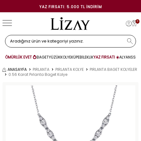
YAZ FIRSATI: 5.000 TL İNDIRIM
0
ÖMÜRLÜK EVET 💍
BAGET
YÜZÜK
KOLYE
KÜPE
BİLEKLİK
YAZ FIRSATI ☀️
ALYANS
SET
ANASAYFA
PIRLANTA
PIRLANTA KOLYE
PIRLANTA BAGET KOLYELER
0.56 Karat Pırlanta Baget Kolye