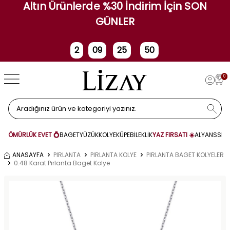
Altın Ürünlerde %30 İndirim İçin SON
GÜNLER
2
09
25
50
Gün
Saat
Dakika
Saniye
0
ÖMÜRLÜK EVET 💍
BAGET
YÜZÜK
KOLYE
KÜPE
BİLEKLİK
YAZ FIRSATI ☀️
ALYANS
SET
ANASAYFA
PIRLANTA
PIRLANTA KOLYE
PIRLANTA BAGET KOLYELER
0.48 Karat Pırlanta Baget Kolye