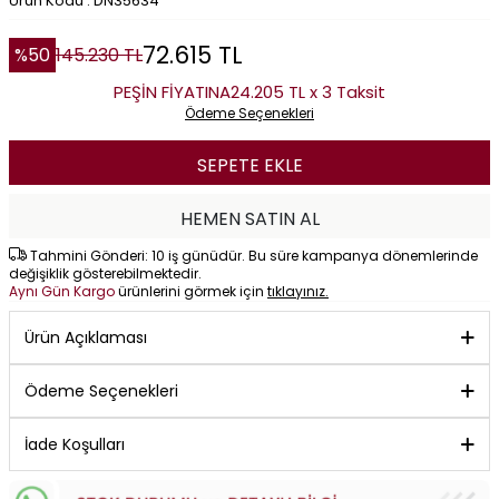
Ürün Kodu : DN35634
72.615
TL
%
50
145.230
TL
PEŞİN FİYATINA
24.205 TL x 3 Taksit
Ödeme Seçenekleri
SEPETE EKLE
HEMEN SATIN AL
Tahmini Gönderi: 10 iş günüdür. Bu süre kampanya dönemlerinde
değişiklik gösterebilmektedir.
Aynı Gün Kargo
ürünlerini görmek için
tıklayınız.
Ürün Açıklaması
Ödeme Seçenekleri
İade Koşulları