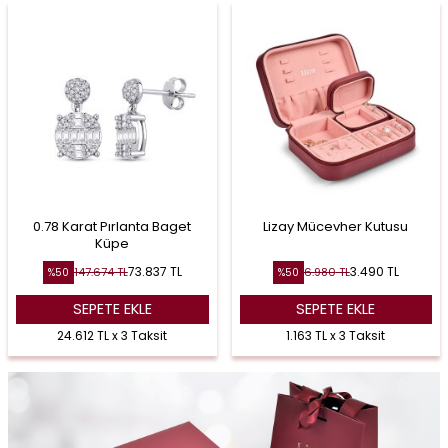
0.78 Karat Pırlanta Baget
Lizay Mücevher Kutusu
Küpe
73.837
TL
3.490
TL
147.674
TL
6.980
TL
%
50
%
50
SEPETE EKLE
SEPETE EKLE
24.612 TL x 3 Taksit
1.163 TL x 3 Taksit