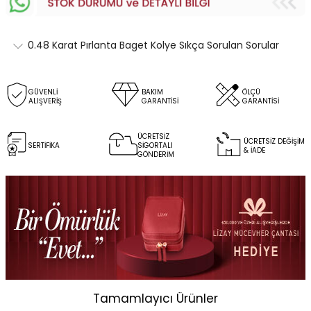
0.48 Karat Pırlanta Baget Kolye Sıkça Sorulan Sorular
GÜVENLİ
BAKIM
ÖLÇÜ
ALIŞVERİŞ
GARANTİSİ
GARANTİSİ
ÜCRETSİZ
ÜCRETSİZ DEĞİŞİM
SERTİFİKA
SİGORTALI
& İADE
GÖNDERİM
Tamamlayıcı Ürünler