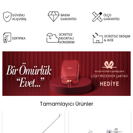
GÜVENLİ
BAKIM
ÖLÇÜ
ALIŞVERİŞ
GARANTİSİ
GARANTİSİ
ÜCRETSİZ
ÜCRETSİZ DEĞİŞİM
SERTİFİKA
SİGORTALI
& İADE
GÖNDERİM
Tamamlayıcı Ürünler