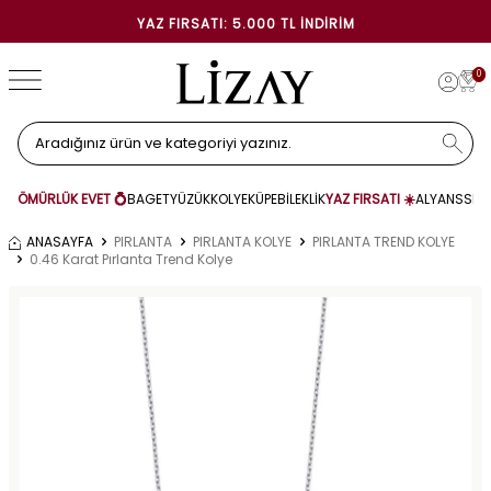
YAZ FIRSATI: 5.000 TL İNDIRIM
0
ÖMÜRLÜK EVET 💍
BAGET
YÜZÜK
KOLYE
KÜPE
BİLEKLİK
YAZ FIRSATI ☀️
ALYANS
SET
ANASAYFA
PIRLANTA
PIRLANTA KOLYE
PIRLANTA TREND KOLYE
0.46 Karat Pırlanta Trend Kolye