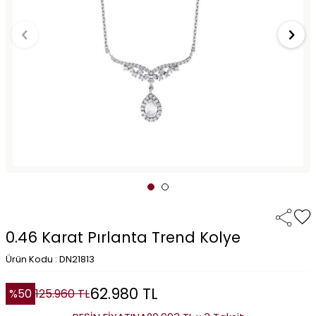
0.46 Karat Pırlanta Trend Kolye
Ürün Kodu : DN21813
62.980
TL
%
50
125.960
TL