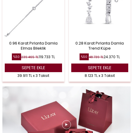
0.96 Karat Pırlanta Damla
0.28 Karat Pırlanta Damla
Elmas Bileklik
Trend Küpe
119.733
TL
24.370
TL
239.465
TL
48.739
TL
%
50
%
50
SEPETE EKLE
SEPETE EKLE
39.911 TL x 3 Taksit
8.123 TL x 3 Taksit