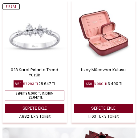
FIRSAT
0.18 Karat Pırlanta Trend
Lizay Mücevher Kutusu
Yüzük
28.647
TL
3.490
TL
57.293
TL
6.980
TL
%
50
%
50
SEPETTE 5.000 TL İNDIRIM
23.647 TL
SEPETE EKLE
SEPETE EKLE
7.882TL x 3 Taksit
1.163 TL x 3 Taksit