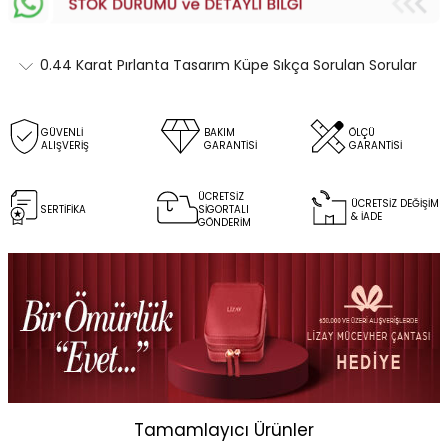
0.44 Karat Pırlanta Tasarım Küpe Sıkça Sorulan Sorular
GÜVENLİ
BAKIM
ÖLÇÜ
ALIŞVERİŞ
GARANTİSİ
GARANTİSİ
ÜCRETSİZ
ÜCRETSİZ DEĞİŞİM
SERTİFİKA
SİGORTALI
& İADE
GÖNDERİM
Tamamlayıcı Ürünler