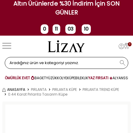
Altın Ürünlerde %30 İndirim İçin SON
GÜNLER
0
11
03
10
Gün
Saat
Dakika
Saniye
0
ÖMÜRLÜK EVET 💍
BAGET
YÜZÜK
KOLYE
KÜPE
BİLEKLİK
YAZ FIRSATI ☀️
ALYANS
SET
ANASAYFA
PIRLANTA
PIRLANTA KÜPE
PIRLANTA TREND KÜPE
0.44 Karat Pırlanta Tasarım Küpe