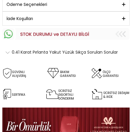
Ödeme Seçenekleri
İade Koşulları
0.41 Karat Pırlanta Yakut Yüzük Sıkça Sorulan Sorular
GÜVENLİ
BAKIM
ÖLÇÜ
ALIŞVERİŞ
GARANTİSİ
GARANTİSİ
ÜCRETSİZ
ÜCRETSİZ DEĞİŞİM
SERTİFİKA
SİGORTALI
& İADE
GÖNDERİM