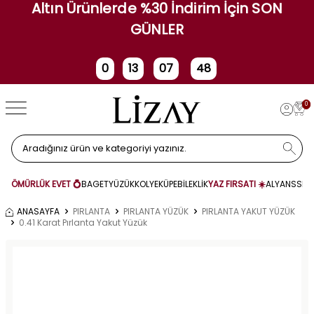
Altın Ürünlerde %30 İndirim İçin SON
GÜNLER
0
13
07
48
Gün
Saat
Dakika
Saniye
0
ÖMÜRLÜK EVET 💍
BAGET
YÜZÜK
KOLYE
KÜPE
BİLEKLİK
YAZ FIRSATI ☀️
ALYANS
SET
ANASAYFA
PIRLANTA
PIRLANTA YÜZÜK
PIRLANTA YAKUT YÜZÜK
0.41 Karat Pırlanta Yakut Yüzük