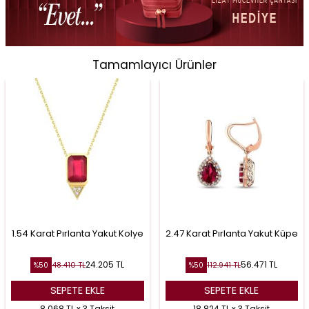
Tamamlayıcı Ürünler
1.54 Karat Pırlanta Yakut Kolye
2.47 Karat Pırlanta Yakut Küpe
24.205
TL
56.471
TL
48.410
TL
112.941
TL
%
50
%
50
SEPETE EKLE
SEPETE EKLE
8.068 TL x 3 Taksit
18.824 TL x 3 Taksit