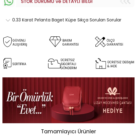
0.33 Karat Pırlanta Baget Küpe Sıkça Sorulan Sorular
GÜVENLİ
BAKIM
ÖLÇÜ
ALIŞVERİŞ
GARANTİSİ
GARANTİSİ
ÜCRETSİZ
ÜCRETSİZ DEĞİŞİM
SERTİFİKA
SİGORTALI
& İADE
GÖNDERİM
Tamamlayıcı Ürünler