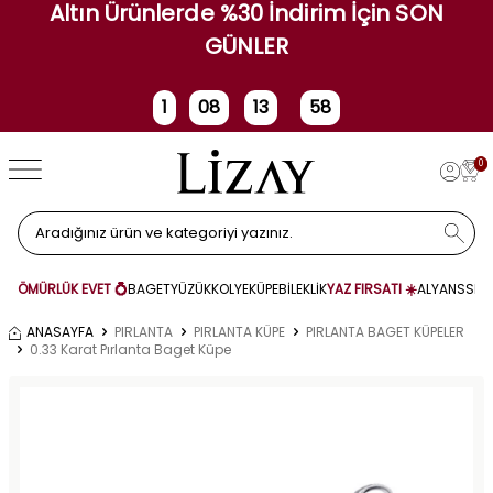
Altın Ürünlerde %30 İndirim İçin SON
GÜNLER
1
08
13
58
Gün
Saat
Dakika
Saniye
0
ÖMÜRLÜK EVET 💍
BAGET
YÜZÜK
KOLYE
KÜPE
BİLEKLİK
YAZ FIRSATI ☀️
ALYANS
SET
ANASAYFA
PIRLANTA
PIRLANTA KÜPE
PIRLANTA BAGET KÜPELER
0.33 Karat Pırlanta Baget Küpe