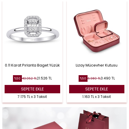
0.11 Karat Pırlanta Baget Yüzük
Lizay Mücevher Kutusu
21.526
TL
3.490
TL
43.052
TL
6.980
TL
%
50
%
50
SEPETE EKLE
SEPETE EKLE
7.175 TL x 3 Taksit
1.163 TL x 3 Taksit