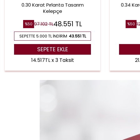
0.30 Karat Pırlanta Tasarım
0.34 Kar
Kelepçe
48.551
TL
97.102
TL
1
%
50
%
50
SEPETTE 5.000 TL İNDIRIM
43.551 TL
SEPETE EKLE
14.517TL x 3 Taksit
21