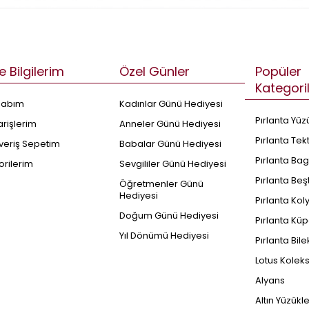
e Bilgilerim
Özel Günler
Popüler
Kategori
sabım
Kadınlar Günü Hediyesi
Pırlanta Yüz
arişlerim
Anneler Günü Hediyesi
Pırlanta Tek
şveriş Sepetim
Babalar Günü Hediyesi
Pırlanta Bag
orilerim
Sevgililer Günü Hediyesi
Pırlanta Beş
Öğretmenler Günü
Hediyesi
Pırlanta Kol
Doğum Günü Hediyesi
Pırlanta Küp
Yıl Dönümü Hediyesi
Pırlanta Bile
Lotus Kolek
Alyans
Altın Yüzükl