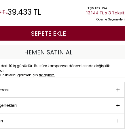
PEŞİN FİYATINA
39.433
TL
6
TL
13.144 TL x 3 Taksit
Ödeme Seçenekleri
SEPETE EKLE
HEMEN SATIN AL
eri: 10 iş günüdür. Bu süre kampanya dönemlerinde değişiklik
dir.
o
ürünlerini görmek için
tıklayınız.
aması
enekleri
rı