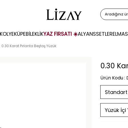
KOLYE
KÜPE
BİLEKLİK
YAZ FIRSATI ☀️
ALYANS
SETLER
ELMAS
0.30 Karat Pırlanta Beştaş Yüzük
0.30 Ka
Ürün Kodu :