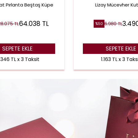
at Pırlanta Beştaş Küpe
Lizay Mücevher Ku
64.038
TL
3.49
28.075
TL
6.980
TL
%
50
SEPETE EKLE
SEPETE EKLE
.346 TL x 3 Taksit
1.163 TL x 3 Taks