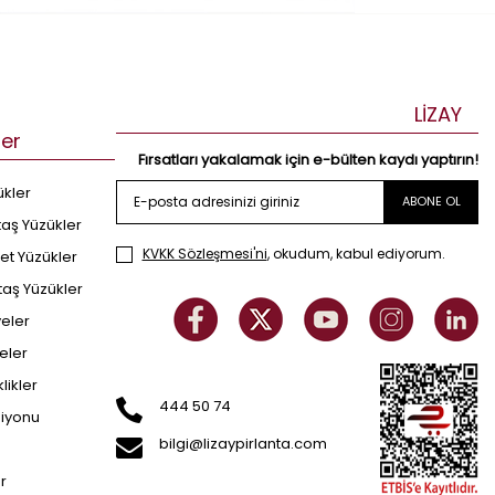
LİZAY
ler
Fırsatları yakalamak için e-bülten kaydı yaptırın!
ükler
ABONE OL
taş Yüzükler
KVKK Sözleşmesi'ni
, okudum, kabul ediyorum.
et Yüzükler
taş Yüzükler
yeler
eler
klikler
444 50 74
siyonu
bilgi@lizaypirlanta.com
er