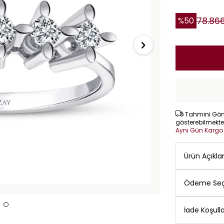
78.86
%
50
Tahmini Gönd
gösterebilmekte
Aynı Gün Karg
Ürün Açıkl
Ödeme Seç
İade Koşulla