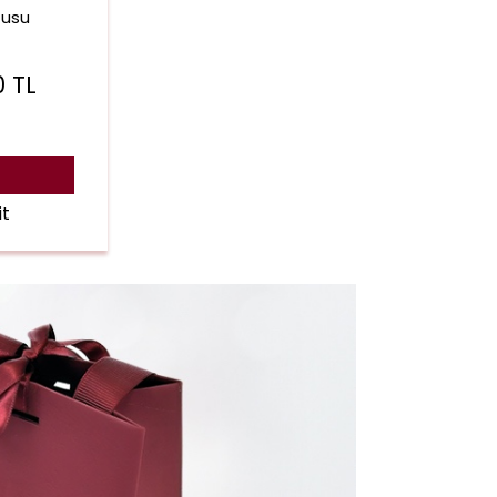
tusu
0
TL
it