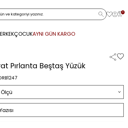
0
ERKEK
ÇOCUK
AYNI GÜN KARGO
rat Pırlanta Beştaş Yüzük
 DRB1247