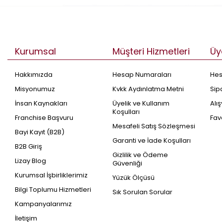
Kurumsal
Müşteri Hizmetleri
Üy
Hakkımızda
Hesap Numaraları
He
Misyonumuz
Kvkk Aydınlatma Metni
Sip
İnsan Kaynakları
Üyelik ve Kullanım
Alı
Koşulları
Franchise Başvuru
Fav
Mesafeli Satış Sözleşmesi
Bayi Kayıt (B2B)
Garanti ve İade Koşulları
B2B Giriş
Gizlilik ve Ödeme
Lizay Blog
Güvenliği
Kurumsal İşbirliklerimiz
Yüzük Ölçüsü
Bilgi Toplumu Hizmetleri
Sık Sorulan Sorular
Kampanyalarımız
İletişim