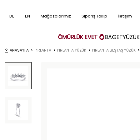
DE
EN
Mağazalarımız
Sipariş Takip
İletişim
ÖMÜRLÜK EVET 💍
BAGET
YÜZÜK
ANASAYFA
PIRLANTA
PIRLANTA YÜZÜK
PIRLANTA BEŞTAŞ YÜZÜK