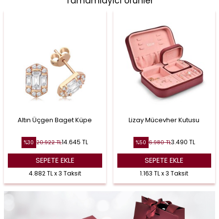
Tamamlayıcı Ürünler
Altın Üçgen Baget Küpe
Lizay Mücevher Kutusu
14.645
TL
3.490
TL
20.922
TL
6.980
TL
%
30
%
50
SEPETE EKLE
SEPETE EKLE
4.882 TL x 3 Taksit
1.163 TL x 3 Taksit