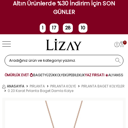
Altın Ürünlerde %30 İndirim İçin SON
GÜNLER
1
17
28
10
Gün
Saat
Dakika
Saniye
0
ÖMÜRLÜK EVET 💍
BAGET
YÜZÜK
KOLYE
KÜPE
BİLEKLİK
YAZ FIRSATI ☀️
ALYANS
SET
ANASAYFA
PIRLANTA
PIRLANTA KOLYE
PIRLANTA BAGET KOLYELER
0.23 Karat Pırlanta Baget Damla Kolye