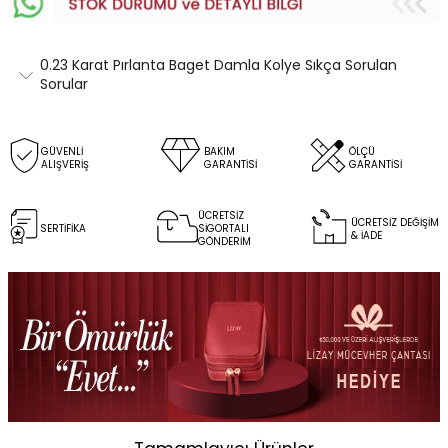
0.23 Karat Pırlanta Baget Damla Kolye Sıkça Sorulan
Sorular
GÜVENLİ
BAKIM
ÖLÇÜ
ALIŞVERİŞ
GARANTİSİ
GARANTİSİ
ÜCRETSİZ
ÜCRETSİZ DEĞİŞİM
SERTİFİKA
SİGORTALI
& İADE
GÖNDERİM