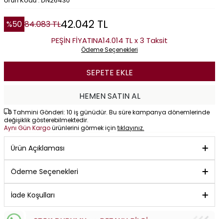
Ürün Kodu : DN26430
42.042
TL
%
50
84.083
TL
PEŞİN FİYATINA
14.014 TL x 3 Taksit
Ödeme Seçenekleri
SEPETE EKLE
HEMEN SATIN AL
Tahmini Gönderi: 10 iş günüdür. Bu süre kampanya dönemlerinde
değişiklik gösterebilmektedir.
Aynı Gün Kargo
ürünlerini görmek için
tıklayınız.
Ürün Açıklaması
Ödeme Seçenekleri
İade Koşulları