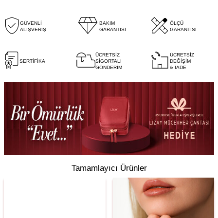
GÜVENLİ
BAKIM
ÖLÇÜ
ALIŞVERİŞ
GARANTİSİ
GARANTİSİ
ÜCRETSİZ
ÜCRETSİZ
SERTİFİKA
SİGORTALI
DEĞİŞİM
GÖNDERİM
& İADE
Tamamlayıcı Ürünler