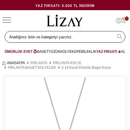
YAZ FIRSATI: 5.000 TL İNDIRIM
0
ÖMÜRLÜK EVET 💍
BAGET
YÜZÜK
KOLYE
KÜPE
BİLEKLİK
YAZ FIRSATI ☀️
ALYA
ANASAYFA
PIRLANTA
PIRLANTA KOLYE
PIRLANTA BAGET KOLYELER
0.19 Karat Pırlanta Baget Kolye