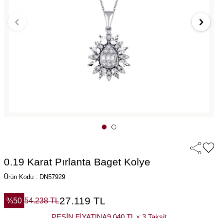
0.19 Karat Pırlanta Baget Kolye
Ürün Kodu : DN57929
27.119
TL
%
50
54.238
TL
PEŞİN FİYATINA
9.040 TL x 3 Taksit