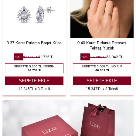
0.37 Karat Pırlanta Baget Küpe
0.40 Karat Pırlanta Prenses
Tektaş Yüzük
41.736
TL
51.042
TL
83.472
TL
102.084
TL
%
50
%
50
SEPETTE 5.000 TL İNDIRIM
SEPETTE 5.000 TL İNDIRIM
36.736 TL
46.042 TL
SEPETE EKLE
SEPETE EKLE
12.245TL x 3 Taksit
15.347TL x 3 Taksit