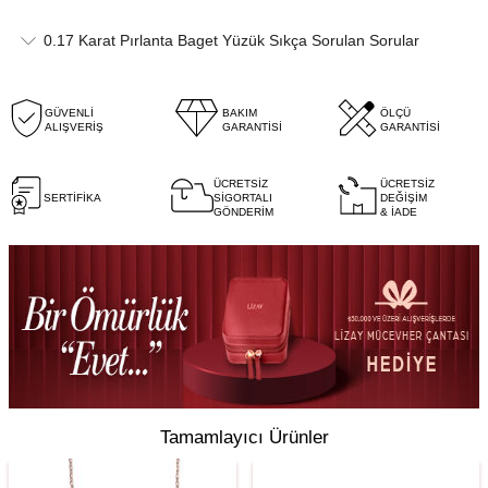
0.17 Karat Pırlanta Baget Yüzük Sıkça Sorulan Sorular
GÜVENLİ
BAKIM
ÖLÇÜ
ALIŞVERİŞ
GARANTİSİ
GARANTİSİ
ÜCRETSİZ
ÜCRETSİZ
SERTİFİKA
SİGORTALI
DEĞİŞİM
GÖNDERİM
& İADE
Tamamlayıcı Ürünler