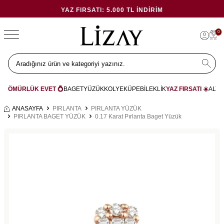
YAZ FIRSATI: 5.000 TL İNDIRIM
0
ÖMÜRLÜK EVET 💍
BAGET
YÜZÜK
KOLYE
KÜPE
BİLEKLİK
YAZ FIRSATI ☀️
ALYA
ANASAYFA
PIRLANTA
PIRLANTA YÜZÜK
PIRLANTA BAGET YÜZÜK
0.17 Karat Pırlanta Baget Yüzük