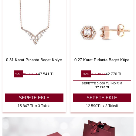
0.31 Karat Pırlanta Baget Kolye
0.27 Karat Pırlanta Baget Küpe
47.541
TL
42.770
TL
95.081
TL
85.540
TL
%
50
%
50
SEPETTE 5.000 TL İNDIRIM
37.770 TL
SEPETE EKLE
SEPETE EKLE
15.847 TL x 3 Taksit
12.590TL x 3 Taksit