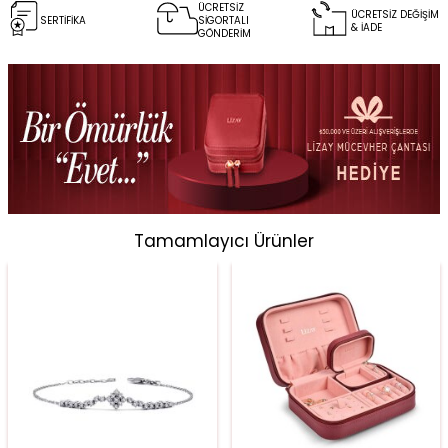
ÜCRETSİZ
ÜCRETSİZ DEĞİŞİM
SERTİFİKA
SİGORTALI
& İADE
GÖNDERİM
Tamamlayıcı Ürünler