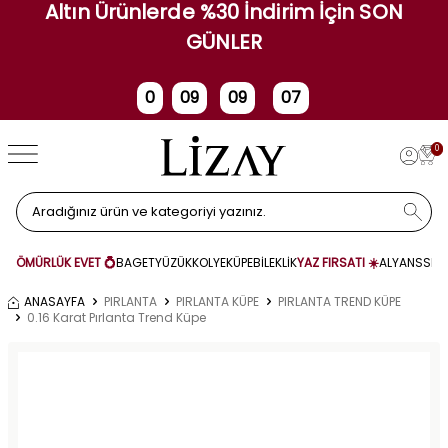
Altın Ürünlerde %30 İndirim İçin SON
GÜNLER
0
09
09
07
Gün
Saat
Dakika
Saniye
0
ÖMÜRLÜK EVET 💍
BAGET
YÜZÜK
KOLYE
KÜPE
BİLEKLİK
YAZ FIRSATI ☀️
ALYANS
SET
ANASAYFA
PIRLANTA
PIRLANTA KÜPE
PIRLANTA TREND KÜPE
0.16 Karat Pırlanta Trend Küpe