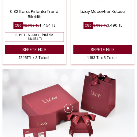
0.32 Karat Pırlanta Trend
Lizay Mücevher Kutusu
Bileklik
41.454
TL
3.490
TL
82.908
TL
6.980
TL
%
50
%
50
SEPETTE 5.000 TL İNDIRIM
36.454 TL
SEPETE EKLE
SEPETE EKLE
12.151TL x 3 Taksit
1.163 TL x 3 Taksit