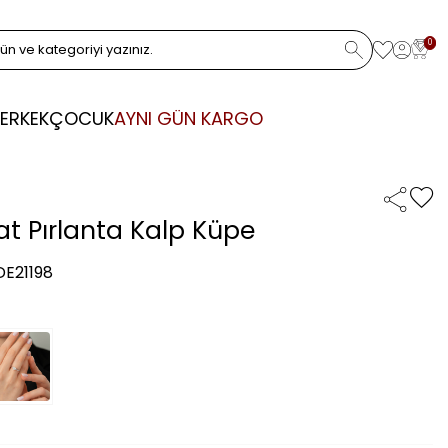
0
ERKEK
ÇOCUK
AYNI GÜN KARGO
rat Pırlanta Kalp Küpe
DE21198