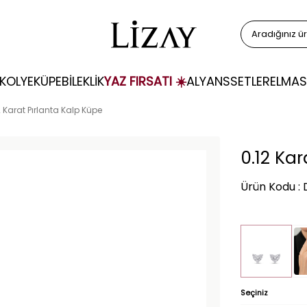
KOLYE
KÜPE
BİLEKLİK
YAZ FIRSATI ☀️
ALYANS
SETLER
ELMAS
2 Karat Pırlanta Kalp Küpe
0.12 Ka
Ürün Kodu : 
Seçiniz