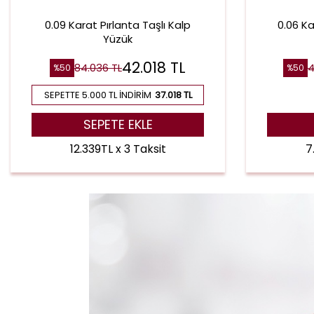
0.09 Karat Pırlanta Taşlı Kalp
0.06 Ka
Yüzük
42.018
TL
84.036
TL
4
%
50
%
50
SEPETTE 5.000 TL İNDIRIM
37.018 TL
SEPETE EKLE
12.339TL x 3 Taksit
7