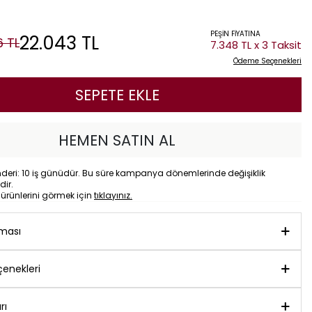
PEŞİN FİYATINA
22.043
TL
6
TL
7.348 TL x 3 Taksit
Ödeme Seçenekleri
SEPETE EKLE
HEMEN SATIN AL
eri: 10 iş günüdür. Bu süre kampanya dönemlerinde değişiklik
dir.
o
ürünlerini görmek için
tıklayınız.
aması
enekleri
rı