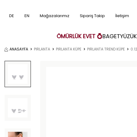
DE
EN
Mağazalarımız
Sipariş Takip
İletişim
ÖMÜRLÜK EVET 💍
BAGET
YÜZÜK
ANASAYFA
PIRLANTA
PIRLANTA KÜPE
PIRLANTA TREND KÜPE
0.1