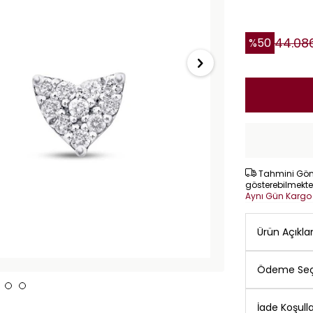
44.08
%
50
Tahmini Gönd
gösterebilmekte
Aynı Gün Karg
Ürün Açıkl
Ödeme Seç
İade Koşulla