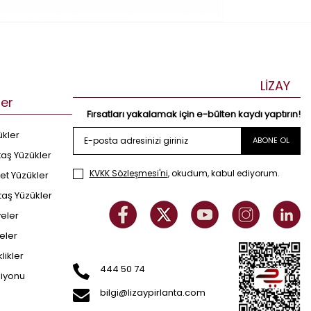
LİZAY
ler
Fırsatları yakalamak için e-bülten kaydı yaptırın!
ükler
ABONE OL
taş Yüzükler
KVKK Sözleşmesi'ni
, okudum, kabul ediyorum.
et Yüzükler
taş Yüzükler
yeler
eler
klikler
444 50 74
siyonu
bilgi@lizaypirlanta.com