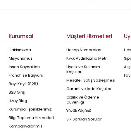
Kurumsal
Müşteri Hizmetleri
Üy
Hakkımızda
Hesap Numaraları
He
Misyonumuz
Kvkk Aydınlatma Metni
Sip
İnsan Kaynakları
Üyelik ve Kullanım
Alı
Koşulları
Franchise Başvuru
Fav
Mesafeli Satış Sözleşmesi
Bayi Kayıt (B2B)
Garanti ve İade Koşulları
B2B Giriş
Gizlilik ve Ödeme
Lizay Blog
Güvenliği
Kurumsal İşbirliklerimiz
Yüzük Ölçüsü
Bilgi Toplumu Hizmetleri
Sık Sorulan Sorular
Kampanyalarımız