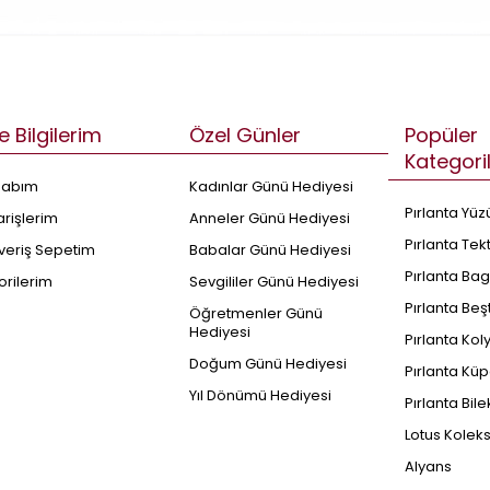
e Bilgilerim
Özel Günler
Popüler
Kategori
sabım
Kadınlar Günü Hediyesi
Pırlanta Yüz
arişlerim
Anneler Günü Hediyesi
Pırlanta Tek
şveriş Sepetim
Babalar Günü Hediyesi
Pırlanta Bag
orilerim
Sevgililer Günü Hediyesi
Pırlanta Beş
Öğretmenler Günü
Hediyesi
Pırlanta Kol
Doğum Günü Hediyesi
Pırlanta Küp
Yıl Dönümü Hediyesi
Pırlanta Bile
Lotus Kolek
Alyans