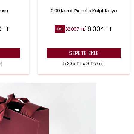
tusu
0.09 Karat Pırlanta Kalpli Kolye
0
TL
16.004
TL
32.007
TL
%
50
SEPETE EKLE
it
5.335 TL x 3 Taksit