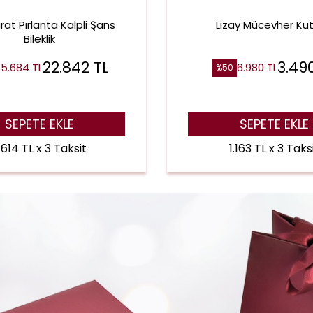
rat Pırlanta Kalpli Şans
Lizay Mücevher Ku
Bileklik
22.842
TL
3.49
5.684
TL
6.980
TL
%
50
SEPETE EKLE
SEPETE EKLE
.614 TL x 3 Taksit
1.163 TL x 3 Taks