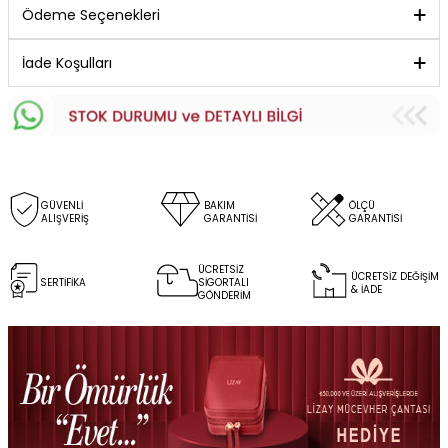
Ödeme Seçenekleri
İade Koşulları
GÜVENLİ
BAKIM
ÖLÇÜ
ALIŞVERİŞ
GARANTİSİ
GARANTİSİ
ÜCRETSİZ
ÜCRETSİZ DEĞİŞİM
SERTİFİKA
SİGORTALI
& İADE
GÖNDERİM