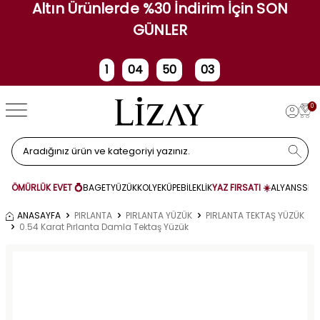
Altın Ürünlerde %30 İndirim İçin SON
GÜNLER
1
04
50
03
Gün
Saat
Dakika
Saniye
0
ÖMÜRLÜK EVET 💍
BAGET
YÜZÜK
KOLYE
KÜPE
BİLEKLİK
YAZ FIRSATI ☀️
ALYANS
SET
ANASAYFA
PIRLANTA
PIRLANTA YÜZÜK
PIRLANTA TEKTAŞ YÜZÜK
0.54 Karat Pırlanta Damla Tektaş Yüzük