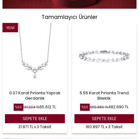
Tamamlayıcı Ürünler
YENI
0.07 Karat Pırlanta Yaprak
5.55 Karat Pırlanta Trend
Gerdanlık
Bileklik
65.612
TL
482.690
TL
131.224
TL
965.380
TL
%
50
%
50
SEPETE EKLE
SEPETE EKLE
21.871 TL x 3 Taksit
160.897 TL x 3 Taksit