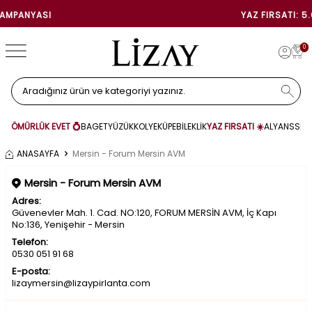
YAZ FIRSATI: 5.000 TL İNDIRI
0
ÖMÜRLÜK EVET 💍
BAGET
YÜZÜK
KOLYE
KÜPE
BİLEKLİK
YAZ FIRSATI ☀️
ALYANS
SET
ANASAYFA
Mersin - Forum Mersin AVM
Mersin - Forum Mersin AVM
Adres:
Güvenevler Mah. 1. Cad. NO:120, FORUM MERSİN AVM, İç Kapı
No:136, Yenişehir - Mersin
Telefon:
0530 051 91 68
E-posta:
lizaymersin@lizaypirlanta.com