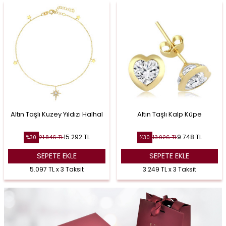
Altın Taşlı Kuzey Yıldızı Halhal
Altın Taşlı Kalp Küpe
15.292
TL
9.748
TL
21.846
TL
13.926
TL
%
30
%
30
SEPETE EKLE
SEPETE EKLE
5.097 TL x 3 Taksit
3.249 TL x 3 Taksit