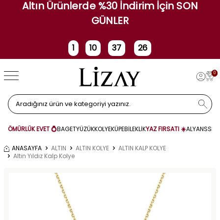
Altın Ürünlerde %30 İndirim İçin SON
GÜNLER
1
10
37
26
Gün
Saat
Dakika
Saniye
0
ÖMÜRLÜK EVET 💍
BAGET
YÜZÜK
KOLYE
KÜPE
BİLEKLİK
YAZ FIRSATI ☀️
ALYANS
SET
ANASAYFA
ALTIN
ALTIN KOLYE
ALTIN KALP KOLYE
Altın Yıldız Kalp Kolye