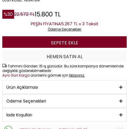
Ürün Kodu : N134764
15.800
TL
%
30
22.572
TL
PEŞİN FİYATINA
5.267 TL x 3 Taksit
Ödeme Seçenekleri
SEPETE EKLE
HEMEN SATIN AL
Tahmini Gönderi: 15 iş günüdür. Bu süre kampanya dönemlerinde
değişiklik gösterebilmektedir.
Aynı Gün Kargo
ürünlerini görmek için
tıklayınız.
Ürün Açıklaması
Ödeme Seçenekleri
İade Koşulları