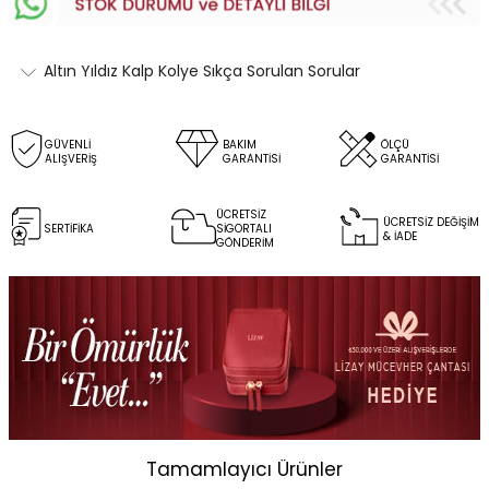
Altın Yıldız Kalp Kolye Sıkça Sorulan Sorular
GÜVENLİ
BAKIM
ÖLÇÜ
ALIŞVERİŞ
GARANTİSİ
GARANTİSİ
ÜCRETSİZ
ÜCRETSİZ DEĞİŞİM
SERTİFİKA
SİGORTALI
& İADE
GÖNDERİM
Tamamlayıcı Ürünler