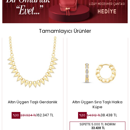
Tamamlayıcı Ürünler
Altın Üçgen Taşlı Gerdanlık
Altın Üçgen Sıra Taşlı Halka
Küpe
162.347
TL
38.438
TL
231.924
TL
54.912
TL
%
30
%
30
SEPETTE 5.000 TL İNDIRIM
33.438 TL