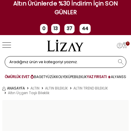
Altın Ürünlerde %30 İndirim İçin SON
GÜNLER
0
13
37
44
Gün
Saat
Dakika
Saniye
0
ÖMÜRLÜK EVET 💍
BAGET
YÜZÜK
KOLYE
KÜPE
BİLEKLİK
YAZ FIRSATI ☀️
ALYANS
SET
ANASAYFA
ALTIN
ALTIN BİLEKLİK
ALTIN TREND BİLEKLİK
Altın Üçgen Taşlı Bileklik