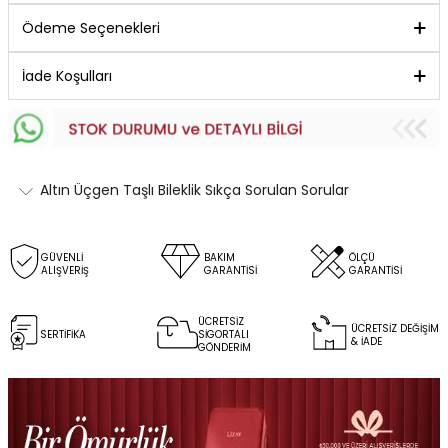
Ödeme Seçenekleri
İade Koşulları
Altın Üçgen Taşlı Bileklik Sıkça Sorulan Sorular
GÜVENLİ
BAKIM
ÖLÇÜ
ALIŞVERİŞ
GARANTİSİ
GARANTİSİ
ÜCRETSİZ
ÜCRETSİZ DEĞİŞİM
SERTİFİKA
SİGORTALI
& İADE
GÖNDERİM