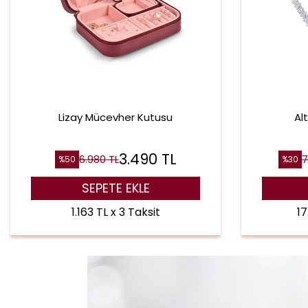
Lizay Mücevher Kutusu
Al
3.490
TL
6.980
TL
7
%
50
%
30
SEPETE EKLE
1.163 TL x 3 Taksit
17