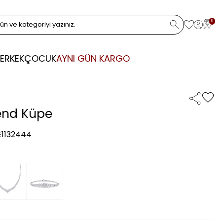
0
ERKEK
ÇOCUK
AYNI GÜN KARGO
rend Küpe
E1132444