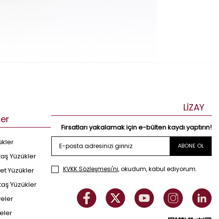
LİZAY
ler
Fırsatları yakalamak için e-bülten kaydı yaptırın!
ükler
ABONE OL
taş Yüzükler
KVKK Sözleşmesi'ni
, okudum, kabul ediyorum.
et Yüzükler
taş Yüzükler
yeler
eler