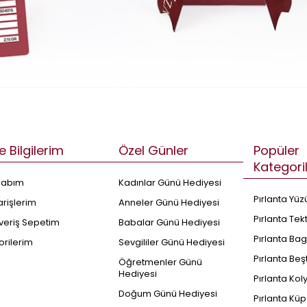
e Bilgilerim
Özel Günler
Popüler
Kategori
sabım
Kadınlar Günü Hediyesi
Pırlanta Yüz
arişlerim
Anneler Günü Hediyesi
Pırlanta Tek
şveriş Sepetim
Babalar Günü Hediyesi
Pırlanta Bag
orilerim
Sevgililer Günü Hediyesi
Pırlanta Beş
Öğretmenler Günü
Hediyesi
Pırlanta Kol
Doğum Günü Hediyesi
Pırlanta Küp