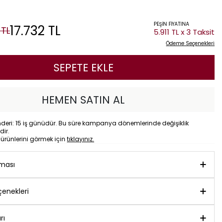
PEŞİN FİYATINA
17.732
TL
TL
5.911 TL x 3 Taksit
Ödeme Seçenekleri
SEPETE EKLE
HEMEN SATIN AL
eri: 15 iş günüdür. Bu süre kampanya dönemlerinde değişiklik
dir.
o
ürünlerini görmek için
tıklayınız.
aması
enekleri
rı