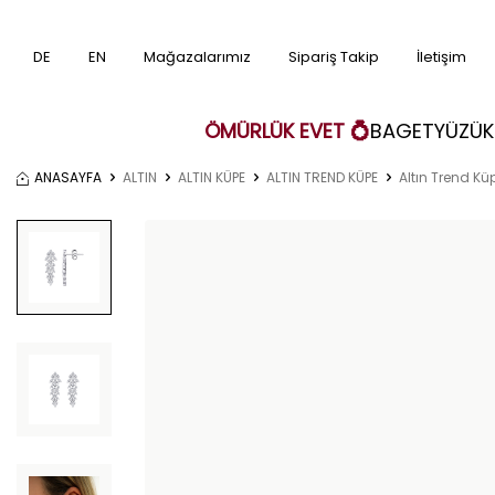
DE
EN
Mağazalarımız
Sipariş Takip
İletişim
ÖMÜRLÜK EVET 💍
BAGET
YÜZÜK
ANASAYFA
ALTIN
ALTIN KÜPE
ALTIN TREND KÜPE
Altın Trend Kü