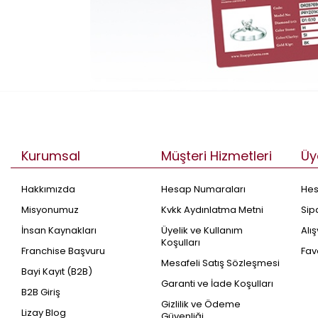
Kurumsal
Müşteri Hizmetleri
Üy
Hakkımızda
Hesap Numaraları
He
Misyonumuz
Kvkk Aydınlatma Metni
Sip
İnsan Kaynakları
Üyelik ve Kullanım
Alı
Koşulları
Franchise Başvuru
Fav
Mesafeli Satış Sözleşmesi
Bayi Kayıt (B2B)
Garanti ve İade Koşulları
B2B Giriş
Gizlilik ve Ödeme
Lizay Blog
Güvenliği