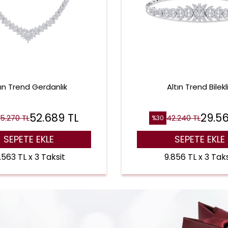
tın Trend Gerdanlık
Altın Trend Bilekl
52.689
TL
29.5
5.270
TL
42.240
TL
%
30
SEPETE EKLE
SEPETE EKLE
.563 TL x 3 Taksit
9.856 TL x 3 Taks