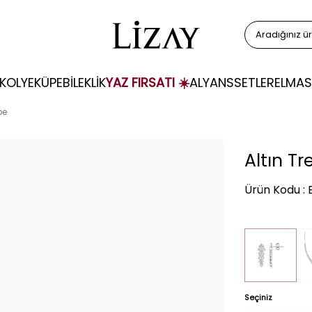
KOLYE
KÜPE
BİLEKLİK
YAZ FIRSATI ☀️
ALYANS
SETLER
ELMAS
pe
Altın T
Ürün Kodu : 
Seçiniz