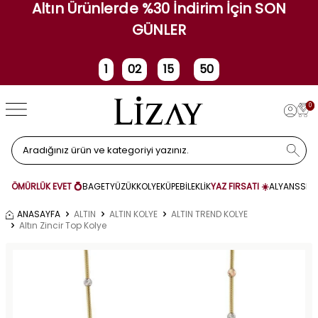
Altın Ürünlerde %30 İndirim İçin SON
GÜNLER
1
02
15
49
Gün
Saat
Dakika
Saniye
0
ÖMÜRLÜK EVET 💍
BAGET
YÜZÜK
KOLYE
KÜPE
BİLEKLİK
YAZ FIRSATI ☀️
ALYANS
SET
ANASAYFA
ALTIN
ALTIN KOLYE
ALTIN TREND KOLYE
Altın Zincir Top Kolye