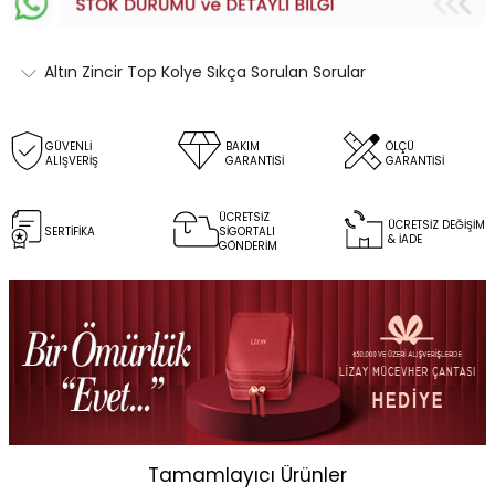
Altın Zincir Top Kolye Sıkça Sorulan Sorular
GÜVENLİ
BAKIM
ÖLÇÜ
ALIŞVERİŞ
GARANTİSİ
GARANTİSİ
ÜCRETSİZ
ÜCRETSİZ DEĞİŞİM
SERTİFİKA
SİGORTALI
& İADE
GÖNDERİM
Tamamlayıcı Ürünler