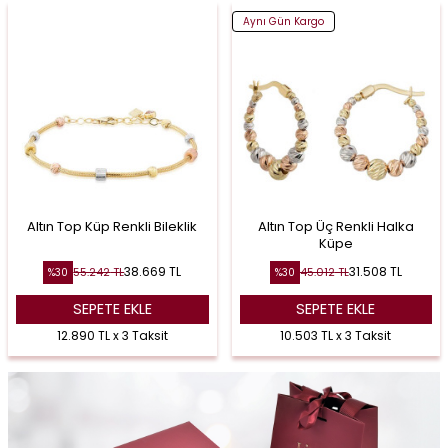
Aynı Gün Kargo
Altın Top Küp Renkli Bileklik
Altın Top Üç Renkli Halka
Küpe
38.669
TL
31.508
TL
55.242
TL
45.012
TL
%
30
%
30
SEPETE EKLE
SEPETE EKLE
12.890 TL x 3 Taksit
10.503 TL x 3 Taksit