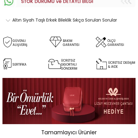
Altın Siyah Taşlı Erkek Bileklik Sıkça Sorulan Sorular
GÜVENLİ
BAKIM
ÖLÇÜ
ALIŞVERİŞ
GARANTİSİ
GARANTİSİ
ÜCRETSİZ
ÜCRETSİZ DEĞİŞİM
SERTİFİKA
SİGORTALI
& İADE
GÖNDERİM
Tamamlayıcı Ürünler