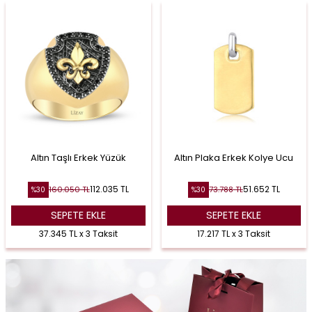
Altın Taşlı Erkek Yüzük
Altın Plaka Erkek Kolye Ucu
112.035
TL
51.652
TL
160.050
TL
73.788
TL
%
30
%
30
SEPETE EKLE
SEPETE EKLE
37.345 TL x 3 Taksit
17.217 TL x 3 Taksit