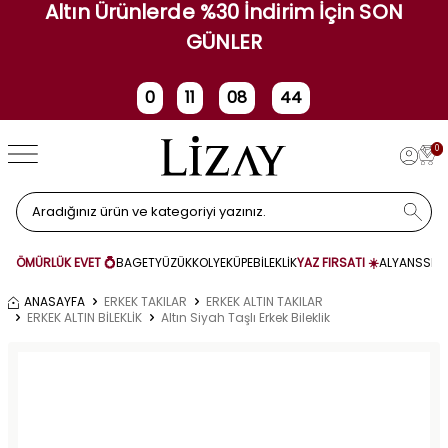
Altın Ürünlerde %30 İndirim İçin SON
GÜNLER
0
11
08
44
Gün
Saat
Dakika
Saniye
0
ÖMÜRLÜK EVET 💍
BAGET
YÜZÜK
KOLYE
KÜPE
BİLEKLİK
YAZ FIRSATI ☀️
ALYANS
SET
ANASAYFA
ERKEK TAKILAR
ERKEK ALTIN TAKILAR
ERKEK ALTIN BİLEKLİK
Altın Siyah Taşlı Erkek Bileklik