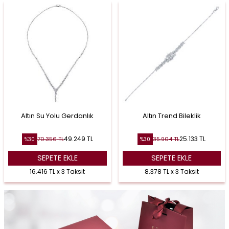
Altın Su Yolu Gerdanlık
Altın Trend Bileklik
49.249
TL
25.133
TL
70.356
TL
35.904
TL
%
30
%
30
SEPETE EKLE
SEPETE EKLE
16.416 TL x 3 Taksit
8.378 TL x 3 Taksit