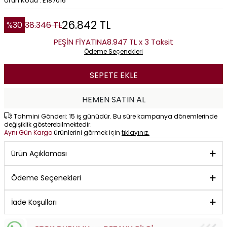
Ürün Kodu : E187016
26.842
TL
%
30
38.346
TL
PEŞİN FİYATINA
8.947 TL x 3 Taksit
Ödeme Seçenekleri
SEPETE EKLE
HEMEN SATIN AL
Tahmini Gönderi: 15 iş günüdür. Bu süre kampanya dönemlerinde
değişiklik gösterebilmektedir.
Aynı Gün Kargo
ürünlerini görmek için
tıklayınız.
Ürün Açıklaması
Ödeme Seçenekleri
İade Koşulları