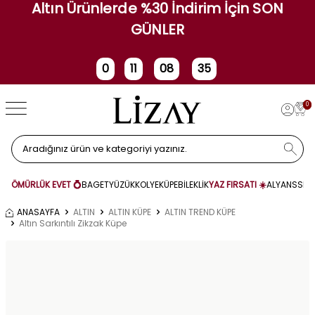
Altın Ürünlerde %30 İndirim İçin SON
GÜNLER
0
11
08
35
Gün
Saat
Dakika
Saniye
0
ÖMÜRLÜK EVET 💍
BAGET
YÜZÜK
KOLYE
KÜPE
BİLEKLİK
YAZ FIRSATI ☀️
ALYANS
SET
ANASAYFA
ALTIN
ALTIN KÜPE
ALTIN TREND KÜPE
Altın Sarkıntılı Zikzak Küpe