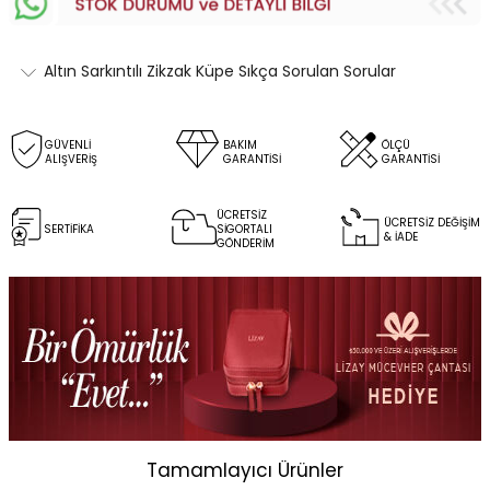
Altın Sarkıntılı Zikzak Küpe Sıkça Sorulan Sorular
GÜVENLİ
BAKIM
ÖLÇÜ
ALIŞVERİŞ
GARANTİSİ
GARANTİSİ
ÜCRETSİZ
ÜCRETSİZ DEĞİŞİM
SERTİFİKA
SİGORTALI
& İADE
GÖNDERİM
Tamamlayıcı Ürünler