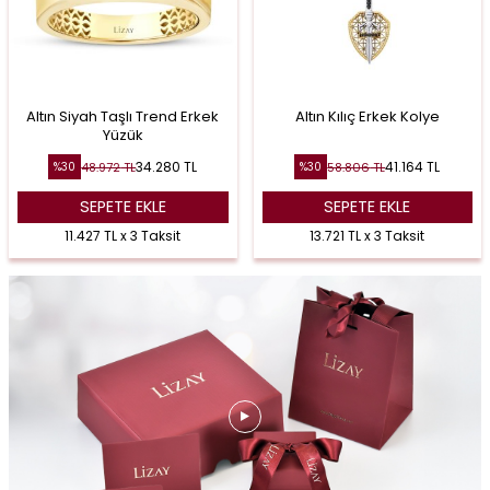
Altın Siyah Taşlı Trend Erkek
Altın Kılıç Erkek Kolye
Yüzük
34.280
TL
41.164
TL
48.972
TL
58.806
TL
%
30
%
30
SEPETE EKLE
SEPETE EKLE
11.427 TL x 3 Taksit
13.721 TL x 3 Taksit