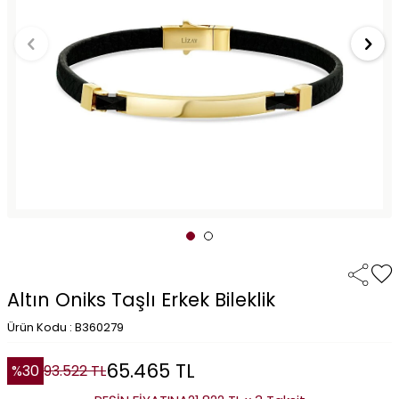
Altın Oniks Taşlı Erkek Bileklik
Ürün Kodu : B360279
65.465
TL
%
30
93.522
TL