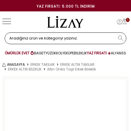
YAZ FIRSATI: 5.000 TL İNDIRIM
0
ÖMÜRLÜK EVET 💍
BAGET
YÜZÜK
KOLYE
KÜPE
BİLEKLİK
YAZ FIRSATI ☀️
ALYANS
SET
ANASAYFA
ERKEK TAKILAR
ERKEK ALTIN TAKILAR
ERKEK ALTIN BİLEKLİK
Altın Oniks Taşlı Erkek Bileklik