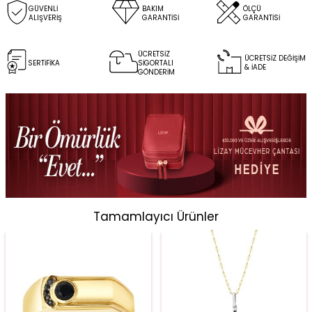
GÜVENLİ
BAKIM
ÖLÇÜ
ALIŞVERİŞ
GARANTİSİ
GARANTİSİ
ÜCRETSİZ
ÜCRETSİZ DEĞİŞİM
SERTİFİKA
SİGORTALI
& İADE
GÖNDERİM
Tamamlayıcı Ürünler