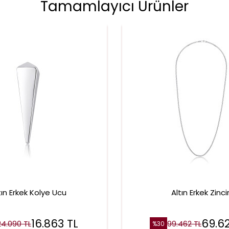
Tamamlayıcı Ürünler
tın Erkek Kolye Ucu
Altın Erkek Zinci
16.863
TL
69.6
24.090
TL
99.462
TL
%
30