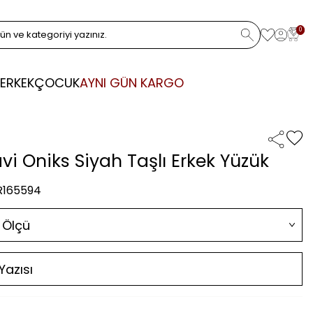
0
ERKEK
ÇOCUK
AYNI GÜN KARGO
vi Oniks Siyah Taşlı Erkek Yüzük
 R165594