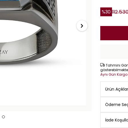
112.53
%
30
Tahmini Gönd
gösterebilmekte
Aynı Gün Karg
Ürün Açıkl
Ödeme Seç
İade Koşulla