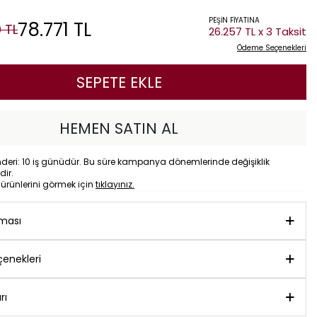
PEŞİN FİYATINA
78.771
TL
0
TL
26.257 TL x 3 Taksit
Ödeme Seçenekleri
SEPETE EKLE
HEMEN SATIN AL
eri: 10 iş günüdür. Bu süre kampanya dönemlerinde değişiklik
dir.
o
ürünlerini görmek için
tıklayınız.
aması
enekleri
rı