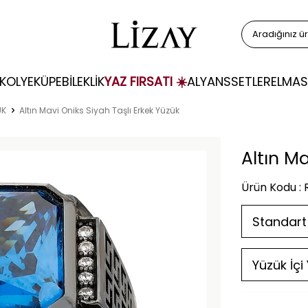
KOLYE
KÜPE
BİLEKLİK
YAZ FIRSATI ☀️
ALYANS
SETLER
ELMAS
ÜK
Altın Mavi Oniks Siyah Taşlı Erkek Yüzük
Altın Ma
Ürün Kodu :