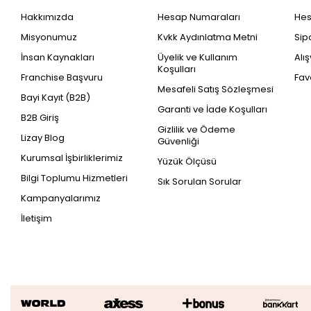
Hakkımızda
Hesap Numaraları
He
Misyonumuz
Kvkk Aydınlatma Metni
Sip
İnsan Kaynakları
Üyelik ve Kullanım
Alı
Koşulları
Franchise Başvuru
Fav
Mesafeli Satış Sözleşmesi
Bayi Kayıt (B2B)
Garanti ve İade Koşulları
B2B Giriş
Gizlilik ve Ödeme
Lizay Blog
Güvenliği
Kurumsal İşbirliklerimiz
Yüzük Ölçüsü
Bilgi Toplumu Hizmetleri
Sık Sorulan Sorular
Kampanyalarımız
İletişim
Altın Mavi Oniks Siyah Taşlı