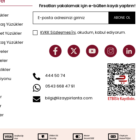
ler
Fırsatları yakalamak için e-bülten kaydı yaptırın!
ükler
ABONE OL
taş Yüzükler
KVKK Sözleşmesi'ni
, okudum, kabul ediyorum.
et Yüzükler
taş Yüzükler
yeler
eler
klikler
444 50 74
siyonu
0543 668 47 91
er
bilgi@lizaypirlanta.com
r
ler