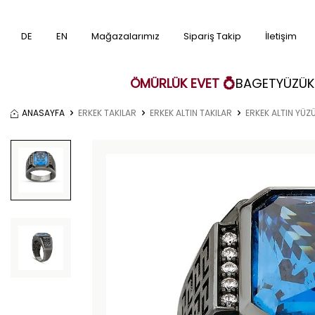
DE
EN
Mağazalarımız
Sipariş Takip
İletişim
ÖMÜRLÜK EVET 💍
BAGET
YÜZÜK
ANASAYFA
ERKEK TAKILAR
ERKEK ALTIN TAKILAR
ERKEK ALTIN YÜZ