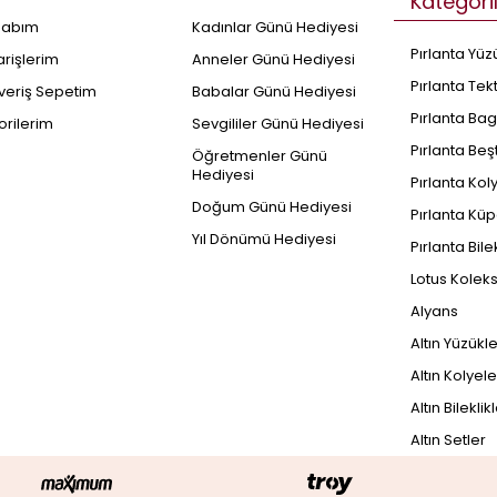
Kategori
sabım
Kadınlar Günü Hediyesi
Pırlanta Yüz
arişlerim
Anneler Günü Hediyesi
Pırlanta Tek
şveriş Sepetim
Babalar Günü Hediyesi
Pırlanta Bag
orilerim
Sevgililer Günü Hediyesi
Pırlanta Beş
Öğretmenler Günü
Hediyesi
Pırlanta Kol
Doğum Günü Hediyesi
Pırlanta Küp
Yıl Dönümü Hediyesi
Pırlanta Bile
Lotus Kolek
Alyans
Altın Yüzükl
Altın Kolyele
Altın Bileklik
Altın Setler