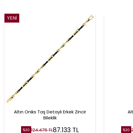
YENI
Altın Oniks Taş Detaylı Erkek Zincir
Al
Bileklik
87.133
TL
124.476
TL
%
30
%
30