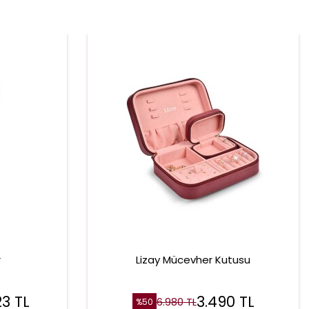
r
Lizay Mücevher Kutusu
23
TL
3.490
TL
6.980
TL
%
50