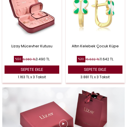
Lizay Mücevher Kutusu
Altın Kelebek Çocuk Küpe
3.490
TL
11.642
TL
6.980
TL
16.632
TL
%
50
%
30
SEPETE EKLE
SEPETE EKLE
1.163 TL x 3 Taksit
3.881 TL x 3 Taksit