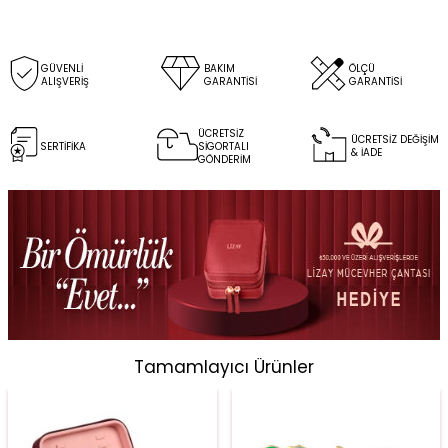
GÜVENLİ
BAKIM
ÖLÇÜ
ALIŞVERİŞ
GARANTİSİ
GARANTİSİ
ÜCRETSİZ
ÜCRETSİZ DEĞİŞİM
SERTİFİKA
SİGORTALI
& İADE
GÖNDERİM
Tamamlayıcı Ürünler