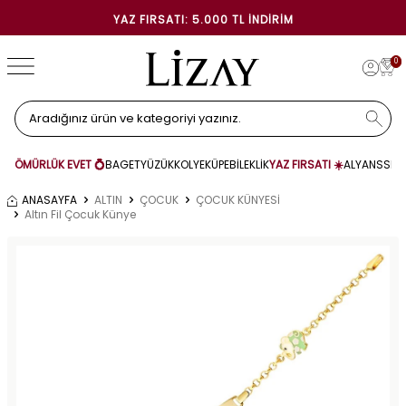
YAZ FIRSATI: 5.000 TL İNDIRIM
0
ÖMÜRLÜK EVET 💍
BAGET
YÜZÜK
KOLYE
KÜPE
BİLEKLİK
YAZ FIRSATI ☀️
ALYANS
SET
ANASAYFA
ALTIN
ÇOCUK
ÇOCUK KÜNYESİ
Altın Fil Çocuk Künye