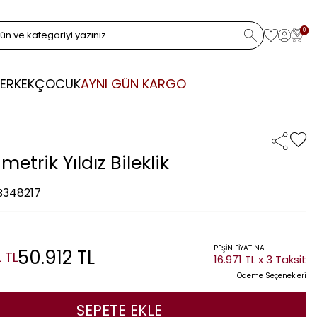
0
ERKEK
ÇOCUK
AYNI GÜN KARGO
imetrik Yıldız Bileklik
 B348217
PEŞİN FİYATINA
50.912
TL
2
TL
16.971 TL x 3 Taksit
Ödeme Seçenekleri
SEPETE EKLE