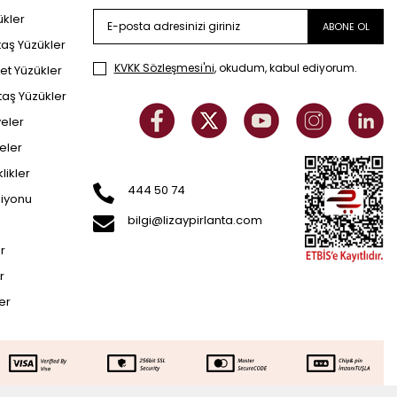
ükler
ABONE OL
taş Yüzükler
KVKK Sözleşmesi'ni
, okudum, kabul ediyorum.
et Yüzükler
taş Yüzükler
yeler
eler
klikler
444 50 74
siyonu
bilgi@lizaypirlanta.com
er
r
ler
A
72.732
TL
SEPETE EKLE
50.912
TL
t