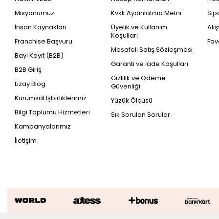
Misyonumuz
Kvkk Aydınlatma Metni
Sip
İnsan Kaynakları
Üyelik ve Kullanım
Alı
Koşulları
Franchise Başvuru
Fav
Mesafeli Satış Sözleşmesi
Bayi Kayıt (B2B)
Garanti ve İade Koşulları
B2B Giriş
Gizlilik ve Ödeme
Lizay Blog
Güvenliği
Kurumsal İşbirliklerimiz
Yüzük Ölçüsü
Bilgi Toplumu Hizmetleri
Sık Sorulan Sorular
Kampanyalarımız
İletişim
Altın Asimetrik Yıldız Bileklik