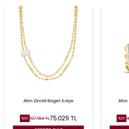
Altın Zincirli Baget Kolye
Altın
75.029
TL
107.184
TL
4
%
30
%
30