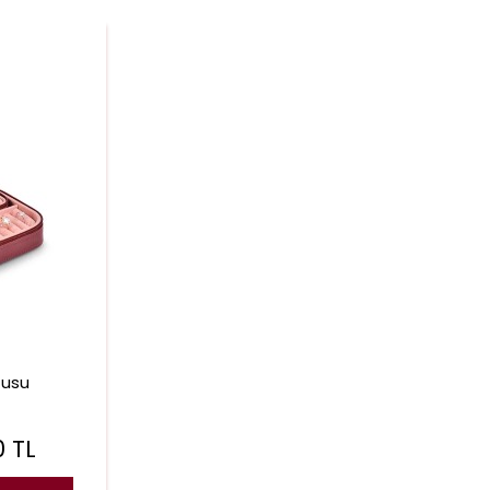
tusu
0
TL