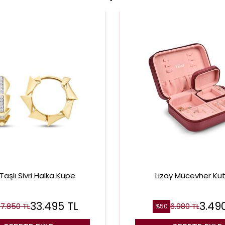
 Taşlı Sivri Halka Küpe
Lizay Mücevher Ku
33.495
TL
3.49
7.850
TL
6.980
TL
%
50