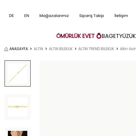
DE
EN
Mağazalarımız
Sipariş Takip
İletişim
ÖMÜRLÜK EVET 💍
BAGET
YÜZÜK
ANASAYFA
ALTIN
ALTIN BİLEKLİK
ALTIN TREND BİLEKLİK
Altın Asim