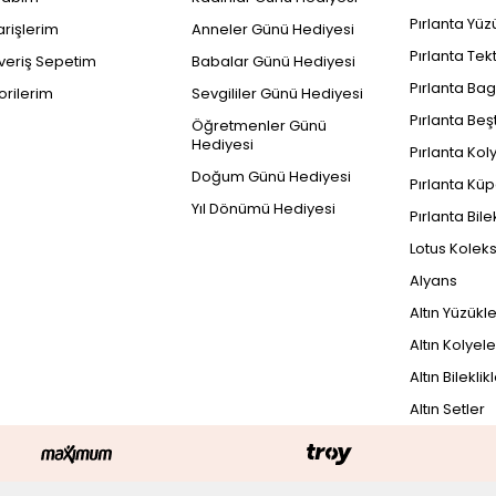
Pırlanta Yüz
arişlerim
Anneler Günü Hediyesi
Pırlanta Tek
şveriş Sepetim
Babalar Günü Hediyesi
Pırlanta Bag
orilerim
Sevgililer Günü Hediyesi
Pırlanta Beş
Öğretmenler Günü
Hediyesi
Pırlanta Kol
Doğum Günü Hediyesi
Pırlanta Küp
Yıl Dönümü Hediyesi
Pırlanta Bile
Lotus Kolek
Alyans
Altın Yüzükl
Altın Kolyele
Altın Bileklik
Altın Setler
PEŞİN FİYATIN
16.971 TL x 3 Taksi