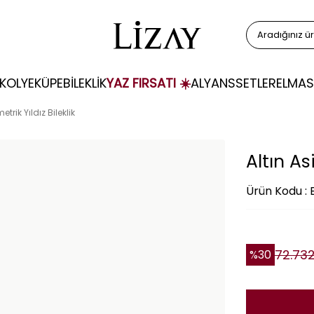
KOLYE
KÜPE
BİLEKLİK
YAZ FIRSATI ☀️
ALYANS
SETLER
ELMAS
etrik Yıldız Bileklik
Altın As
Ürün Kodu :
72.73
%
30