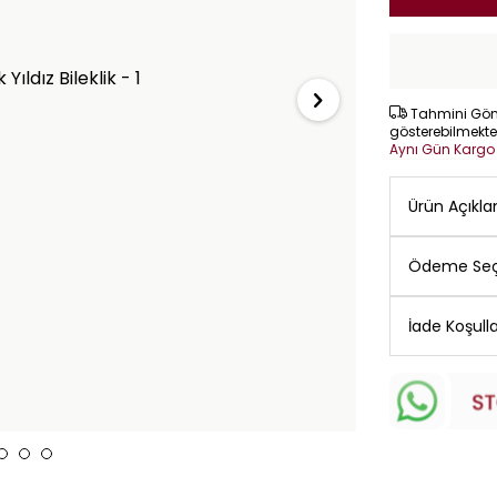
Tahmini Gönd
gösterebilmekte
Aynı Gün Karg
Ürün Açıkl
Ödeme Seç
İade Koşulla