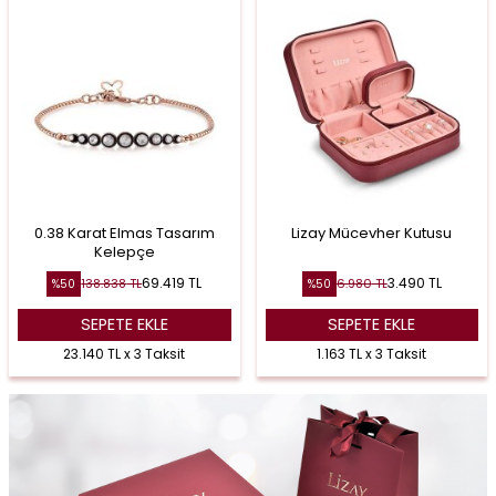
0.38 Karat Elmas Tasarım
Lizay Mücevher Kutusu
Kelepçe
69.419
TL
3.490
TL
138.838
TL
6.980
TL
%
50
%
50
SEPETE EKLE
SEPETE EKLE
23.140 TL x 3 Taksit
1.163 TL x 3 Taksit