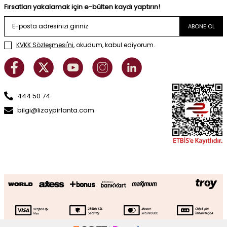
Fırsatları yakalamak için e-bülten kaydı yaptırın!
ABONE OL
KVKK Sözleşmesi'ni
, okudum, kabul ediyorum.
444 50 74
bilgi@lizaypirlanta.com
1.22 Karat Elmas Gül Küpe
SEPETE EKLE