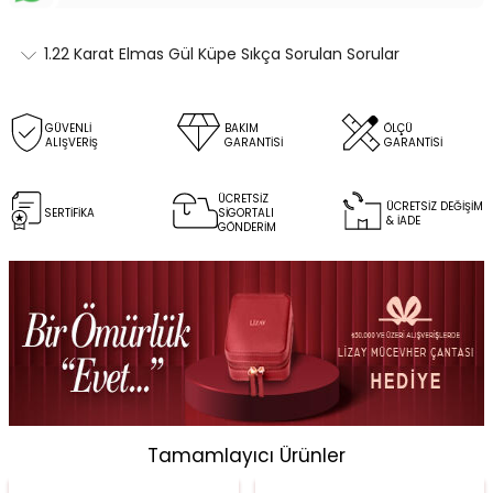
1.22 Karat Elmas Gül Küpe Sıkça Sorulan Sorular
GÜVENLİ
BAKIM
ÖLÇÜ
ALIŞVERİŞ
GARANTİSİ
GARANTİSİ
ÜCRETSİZ
ÜCRETSİZ DEĞİŞİM
SERTİFİKA
SİGORTALI
& İADE
GÖNDERİM
Tamamlayıcı Ürünler