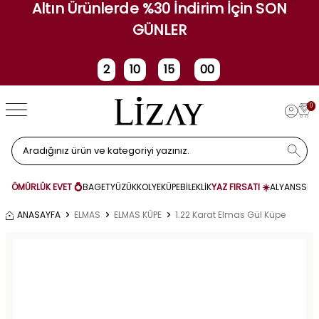
Altın Ürünlerde %30 İndirim İçin SON
GÜNLER
2
10
15
00
Gün
Saat
Dakika
Saniye
0
ÖMÜRLÜK EVET 💍
BAGET
YÜZÜK
KOLYE
KÜPE
BİLEKLİK
YAZ FIRSATI ☀️
ALYANS
SET
ANASAYFA
ELMAS
ELMAS KÜPE
1.22 Karat Elmas Gül Küpe