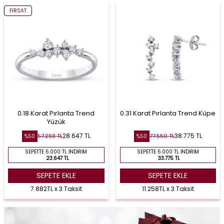
FIRSAT
0.18 Karat Pırlanta Trend
0.31 Karat Pırlanta Trend Küpe
Yüzük
28.647
TL
38.775
TL
57.293
TL
77.550
TL
%
50
%
50
SEPETTE 5.000 TL İNDIRIM
SEPETTE 5.000 TL İNDIRIM
23.647 TL
33.775 TL
SEPETE EKLE
SEPETE EKLE
7.882TL x 3 Taksit
11.258TL x 3 Taksit