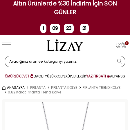
Altın Ürünlerde %30 İndirim İçin SON
GÜNLER
1
09
23
21
Gün
Saat
Dakika
Saniye
0
ÖMÜRLÜK EVET 💍
BAGET
YÜZÜK
KOLYE
KÜPE
BİLEKLİK
YAZ FIRSATI ☀️
ALYANS
SET
ANASAYFA
PIRLANTA
PIRLANTA KOLYE
PIRLANTA TREND KOLYE
0.82 Karat Pırlanta Trend Kolye