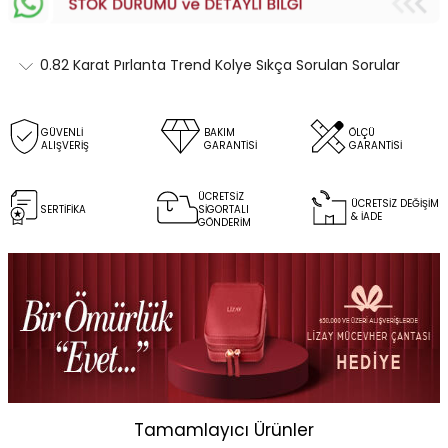
0.82 Karat Pırlanta Trend Kolye Sıkça Sorulan Sorular
GÜVENLİ
BAKIM
ÖLÇÜ
ALIŞVERİŞ
GARANTİSİ
GARANTİSİ
ÜCRETSİZ
ÜCRETSİZ DEĞİŞİM
SERTİFİKA
SİGORTALI
& İADE
GÖNDERİM
Tamamlayıcı Ürünler