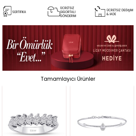
ÜCRETSİZ
ÜCRETSİZ DEĞİŞİM
SERTİFİKA
SİGORTALI
& İADE
GÖNDERİM
Tamamlayıcı Ürünler