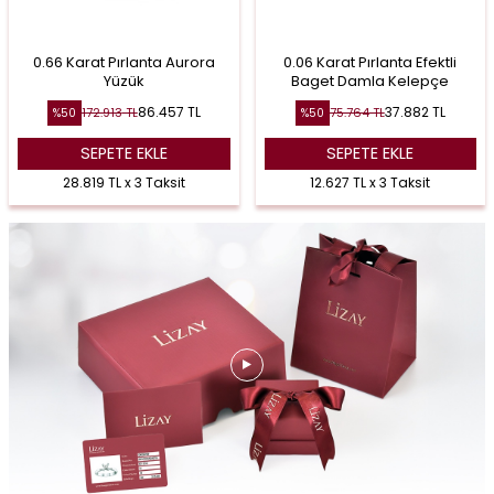
0.66 Karat Pırlanta Aurora
0.06 Karat Pırlanta Efektli
Yüzük
Baget Damla Kelepçe
86.457
TL
37.882
TL
172.913
TL
75.764
TL
%
50
%
50
SEPETE EKLE
SEPETE EKLE
28.819 TL x 3 Taksit
12.627 TL x 3 Taksit