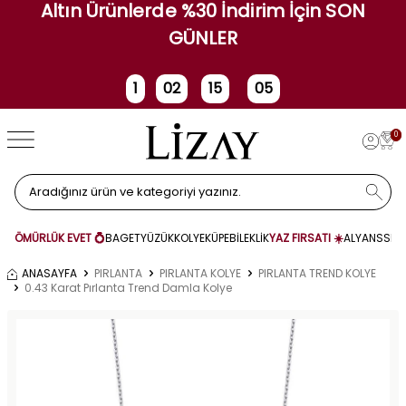
Altın Ürünlerde %30 İndirim İçin SON
GÜNLER
1
02
15
05
Gün
Saat
Dakika
Saniye
0
ÖMÜRLÜK EVET 💍
BAGET
YÜZÜK
KOLYE
KÜPE
BİLEKLİK
YAZ FIRSATI ☀️
ALYANS
SET
ANASAYFA
PIRLANTA
PIRLANTA KOLYE
PIRLANTA TREND KOLYE
0.43 Karat Pırlanta Trend Damla Kolye