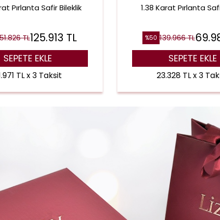
at Pırlanta Safir Bileklik
1.38 Karat Pırlanta Saf
125.913
TL
69.9
51.826
TL
139.966
TL
%
50
SEPETE EKLE
SEPETE EKLE
.971 TL x 3 Taksit
23.328 TL x 3 Tak