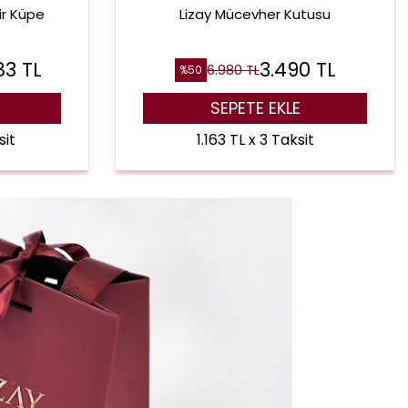
ir Küpe
Lizay Mücevher Kutusu
83
TL
3.490
TL
6.980
TL
%
50
SEPETE EKLE
sit
1.163 TL x 3 Taksit