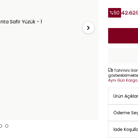
42.62
%
50
Tahmini Gönd
gösterebilmekte
Aynı Gün Karg
Ürün Açıkl
Ödeme Seç
İade Koşulla