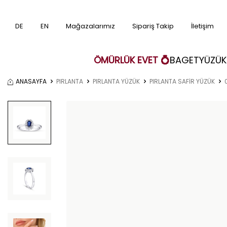
DE
EN
Mağazalarımız
Sipariş Takip
İletişim
ÖMÜRLÜK EVET 💍
BAGET
YÜZÜK
ANASAYFA
PIRLANTA
PIRLANTA YÜZÜK
PIRLANTA SAFİR YÜZÜK