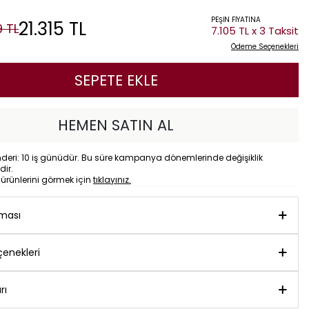
PEŞİN FİYATINA
21.315
TL
9
TL
7.105 TL x 3 Taksit
Ödeme Seçenekleri
SEPETE EKLE
HEMEN SATIN AL
eri: 10 iş günüdür. Bu süre kampanya dönemlerinde değişiklik
dir.
o
ürünlerini görmek için
tıklayınız.
aması
enekleri
rı