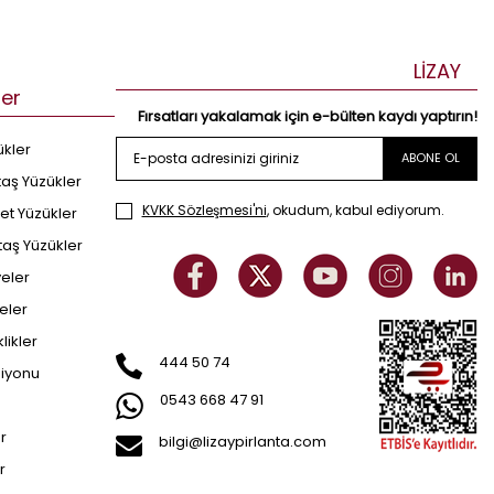
LİZAY
ler
Fırsatları yakalamak için e-bülten kaydı yaptırın!
ükler
ABONE OL
taş Yüzükler
KVKK Sözleşmesi'ni
, okudum, kabul ediyorum.
et Yüzükler
taş Yüzükler
yeler
eler
klikler
444 50 74
siyonu
0543 668 47 91
er
bilgi@lizaypirlanta.com
r