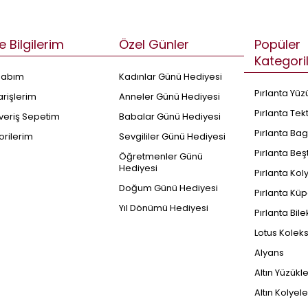
e Bilgilerim
Özel Günler
Popüler
Kategori
sabım
Kadınlar Günü Hediyesi
Pırlanta Yüz
arişlerim
Anneler Günü Hediyesi
Pırlanta Tek
şveriş Sepetim
Babalar Günü Hediyesi
Pırlanta Bag
orilerim
Sevgililer Günü Hediyesi
Pırlanta Beş
Öğretmenler Günü
Hediyesi
Pırlanta Kol
Doğum Günü Hediyesi
Pırlanta Küp
Yıl Dönümü Hediyesi
Pırlanta Bile
Lotus Kolek
Alyans
Altın Yüzükl
Altın Kolyele