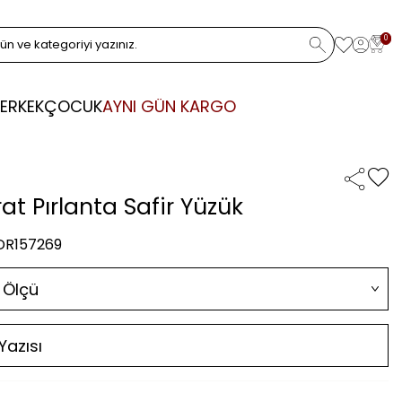
0
ERKEK
ÇOCUK
AYNI GÜN KARGO
at Pırlanta Safir Yüzük
 DR157269