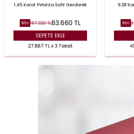
1.45 Karat Pırlanta Safir Gerdanlık
9.28 Kar
83.660
TL
167.320
TL
2
%
50
%
50
SEPETE EKLE
27.887 TL x 3 Taksit
41