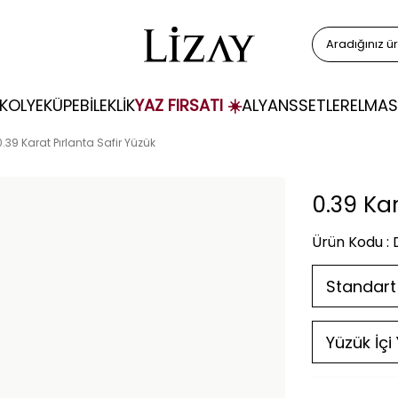
KOLYE
KÜPE
BİLEKLİK
YAZ FIRSATI ☀️
ALYANS
SETLER
ELMAS
0.39 Karat Pırlanta Safir Yüzük
0.39 Kar
Ürün Kodu :