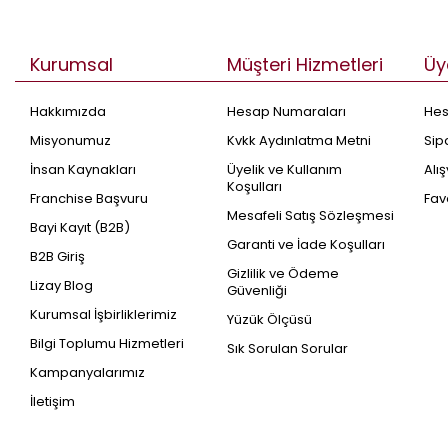
Kurumsal
Müşteri Hizmetleri
Üy
Hakkımızda
Hesap Numaraları
He
Misyonumuz
Kvkk Aydınlatma Metni
Sip
İnsan Kaynakları
Üyelik ve Kullanım
Alı
Koşulları
Franchise Başvuru
Fav
Mesafeli Satış Sözleşmesi
Bayi Kayıt (B2B)
Garanti ve İade Koşulları
B2B Giriş
Gizlilik ve Ödeme
Lizay Blog
Güvenliği
Kurumsal İşbirliklerimiz
Yüzük Ölçüsü
Bilgi Toplumu Hizmetleri
Sık Sorulan Sorular
Kampanyalarımız
İletişim