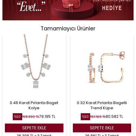
Tamamlayıcı Ürünler
0.46 Karat Pırlanta Baget
0.32 Karat Pırlanta Bagetli
Kolye
Trend Küpe
79.195
TL
80.582
TL
158.390
TL
161.163
TL
%
50
%
50
SEPETE EKLE
SEPETE EKLE
26.398 TL x 3 Taksit
26.861 TL x 3 Taksit