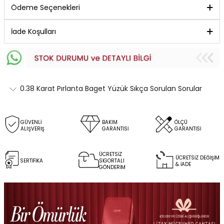
Ödeme Seçenekleri
İade Koşulları
0.38 Karat Pırlanta Baget Yüzük Sıkça Sorulan Sorular
GÜVENLİ
BAKIM
ÖLÇÜ
ALIŞVERİŞ
GARANTİSİ
GARANTİSİ
ÜCRETSİZ
ÜCRETSİZ DEĞİŞİM
SERTİFİKA
SİGORTALI
& İADE
GÖNDERİM