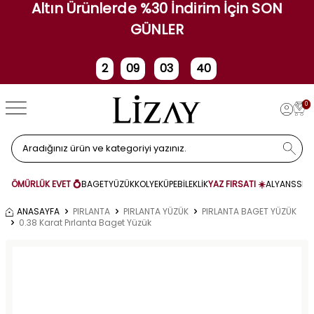
Altın Ürünlerde %30 İndirim İçin SON
GÜNLER
2
09
03
39
Gün
Saat
Dakika
Saniye
0
ÖMÜRLÜK EVET 💍
BAGET
YÜZÜK
KOLYE
KÜPE
BİLEKLİK
YAZ FIRSATI ☀️
ALYANS
SET
ANASAYFA
PIRLANTA
PIRLANTA YÜZÜK
PIRLANTA BAGET YÜZÜK
0.38 Karat Pırlanta Baget Yüzük