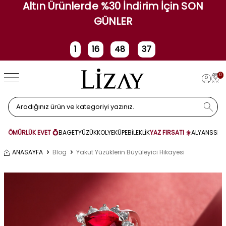
Altın Ürünlerde %30 İndirim İçin SON
GÜNLER
1
16
48
36
Gün
Saat
Dakika
Saniye
0
ÖMÜRLÜK EVET 💍
BAGET
YÜZÜK
KOLYE
KÜPE
BİLEKLİK
YAZ FIRSATI ☀️
ALYANS
SET
ANASAYFA
Blog
Yakut Yüzüklerin Büyüleyici Hikayesi