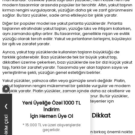
modern tasarımlar arasında popüler bir tercihtir. Altın, yakut taşının
kırmızı rengini vurgulayarak, yüzüğün daha şık ve zarif görünmesini
sağlar. Bu tarz yüzükler, sade ama etkileyici bir şıklık yaratır.
Diğer bir popüler model ise yakut pırlanta yüzüklerdir. Pırlanta
taşlarının etrafındaki yakut taşları, yüzüğe lüks ve ihtişam katarken,
aynı zamanda ışıltıyı artırır. Bu tasarımlar, genellikle nişan ve evlilik
yüzüğü olarak tercih edilir. Yakut ve pırlantanın birleşimi, büyüleyici
bir ışıltı ve zarafet yaratır.
Ayrıca, yakut taşı yüzüklerde kullanılan taşların büyüklüğü de
farklılık gösterebilir. Bazı yüzüklerde tek bir büyük yakut taşı,
dikkatleri üzerine çekerken, bazı yüzüklerde ise bir dizi küçük yakut
taşı, farklı bir zarafet yaratır. Tasarımda yer alan taşların sayısı ve
yerleştirilme şekli, yüzüğün genel estetiğini belirler.
Yakut yüzükler, yalnızca altın veya gümüşle sınırlı değildir. Platin,
yakut taşlarının rengini mükemmel bir şekilde vurgular ve modern
×
bir şıklık yaratır. Platin yüzükler, zaman içinde daha az oksitlenir ve
dayanıklılığı ile uzun yıllar boyunca değerini korur. Bu tür yüzükler,
zarif ve sofistike bir görünüme sahip olmak isteyenler için
Yeni Üyeliğe Özel 1000 TL
❯
mükemmel bir tercihtir.
İndirim
Yakut Yüzük Seçerken Nelere Dikkat
İçin Hemen Üye Ol
Edilmeli?
* 15.000 TL ve üzeri alışverişlerde
geçerlidir.
Yakut yüzük seçerken dikkat edilmesi gereken birkaç önemli nokta