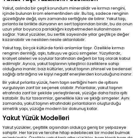
Yakut, aslında bir çeşit korundum mineralidir ve kırmızı rengini,
içinde bulunan krom elementinden alır. Bu taş, sadece renginin
güzelliğiyle değil, aynı zamanda sertliğiyle de bilinir. Yakut taşı,
pırlanta ile birlikte dünyanın en sert taşlarından biridir, bu da onun
uzun yıllar boyunca parlaklığını kaybetmeden kullanılmasını
sağlar. Yakut yüzükler, bu sertlik sayesinde yıllar geçtikçe değer
kazanabilir ve nesilden nesile aktarılabilir.
Yakut taşı, birçok kültürde farklı anlamlar taşır. Özellikle kırmızı
renginin derinliği, aşkı, tutkuyu ve gücü simgeler. Yüzyıllardır,
kraliyet aileleri ve soylular tarafından değerli bir taş olarak kabul
edilmiştir. Ayrıca, yakut taşlarının iyileştirici özelliklere sahip
olduğuna inanılır; bazı kültürler, yakut taşının zihinsel ve bedensel
sağlığı artırdığına ve kişiyi negatif enerjilerden koruduğuna inanır.
Bir yakut pırlanta yüzük, hem taşın sertliğini hem de ışıltısını
vurgulayan zarif bir seçenek olabilir. Pırlantalar, yakut taşının
etrafında zarif bir şekilde yerleştirilerek, yüzüğe daha fazla ışıltı
katabilir. Bu tür tasarımlar, genellikle lüks ve şıklığı simgeler. Aynı
zamanda, yakut taşının etrafındaki pırlantaların oluşturduğu
simetrik yapı, yüzüğe modern bir dokunuş katar.
Yakut Yüzük Modelleri
Yakut yüzükler, çeşitlilik açısından oldukça geniş bir yelpazeye
sahiptir. Her tarza ve tercihe hitap edebilecek bir model bulmak
mümkündür. Özellikle yakut taşlı altın yüzükler, hem klasik hem de