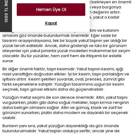
1000 TL İNDİRİM ÇEKİ
vardır. Öncelikle, taşın rengi, yakutun kalitesini belirleyen en önemli
faktördür. İdeal yakut, derin kırmızı, kan kırmızı veya burgonya
Hemen Üye Ol
tonlarında olmalıdır. Renginin yoğunluğu, taşın değerini artırır.
Ayrıca, taşın rengi ne kadar saf ve homojense, yakut o kadar
değerli kabul edilir.
Kapat
Yüzüğün tasarımına karar verirken, kişinin zevkini ve kullanım
amacını göz önünde bulundurmak önemlidir. Eğer sade bir
tasarım arayışındaysanız, tek bir büyük yakut taşının yer aldığı bir
yüzük tercih edilebilir. Ancak, daha gösterişli ve lüks bir görünüm
isteyenler için yakut pırlanta yüzük modelleri mükemmel bir seçim
olacaktır. Bu tür yüzükler, hem zarif hem de ihtişamlı bir estetik
sunar.
Bir diğer önemli faktör, taşın kesimidir. Yakut taşının kesimi, ışığı
nasıl yansıttığını doğrudan etkiler. İyi bir kesim, taşın parlaklığını ve
ışıltısını artırır. Kesim şekilleri yuvarlak, oval, prenses, zümrüt gibi
farklı seçeneklere sahiptir. Yüzüğün tasarımına uygun bir kesim
seçmek, taşın görsel etkisini daha da güçlendirebilir.
Yüzüğün metal seçimi de son derece önemlidir. Altın, yakut taşını
vurgularken, platin gibi daha soğuk metaller, taşın kırmızı renginin
daha belirgin olmasını sağlar. Altın ve gümüş, klasik ve zarif bir
görünüm sunarken, platin daha modern ve dayanıklı bir seçenek
olabilir.
Bunların yanı sıra, yakut yüzüğün dayanıklılığı da göz önünde
bulundurulmalıdır. Yakut taşları oldukça serttir, ancak yine de