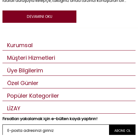
iddialı duruşuyla kelepçe, taktığınız anda tarzınızı konuşturan bir
parçadır. Kimi zaman incecik bir çizgiyle bileğinize zarif bir dokunuş
katar, kimi zaman kalın ve gösterişli formuyla tüm kombinin yıldızı
olur.
DEVAMINI OKU
Kurumsal
Müşteri Hizmetleri
Üye Bilgilerim
Özel Günler
Popüler Kategoriler
LİZAY
Fırsatları yakalamak için e-bülten kaydı yaptırın!
ABONE OL