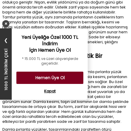
oldukça geniştir. Nişan, evlilik yıldönümü ya da doğum günü gibi
önemli anlarda tercih edilir. Üstelik zarif yapısı sayesinde hem tek
başına hem de diğer yüzüklerle birlikte rahatça kullanılabilir.
Tamtur pırlanta yüzük, aynı zamanda pırlantanın özelliklerini tam
anlamıyla yansıtan bir tasarımdır. Taşların berraklığı, kesimi ve
×
rengi; yüzüğün ışıltısını doğrudan etkiler. Kaliteli işçilikle hazırlanmış
bir model, hem estetik açıdan mükemmel bir görünüm sunar hem
Yeni Üyeliğe Özel 1000 TL
de uzun yıllar boyunca ilk günkü ışıltısını korur. Sade bir elbiseyi
❯
dahi tek başına tamamlayacak bu yüzük seçenekleri, şıklığını
İndirim
zamansız bir dokunuşla taçlandırır.
İçin Hemen Üye Ol
1000 TL İNDİRİM ÇEKİ
Damla Pırlanta Yüzük ile Estetik Bir
* 15.000 TL ve üzeri alışverişlerde
Dokunuş
geçerlidir.
Estetik ve zarafeti bir arada arayanlar için damla pırlanta yüzük
tasarımları, mükemmel bir tercih olabilir. Damla kesimi, pırlantanın
Hemen Üye Ol
özgün şekliyle ışıltıyı en etkili şekilde yansıtmasını sağlar. Bu özel
kesim, pırlantanın kesimi sayesinde hem şıklığı hem de zarafeti bir
Kapat
araya getirir.. Damla pırlanta yüzükler, geleneksel yuvarlak ya da
baget kesimlere kıyasla daha sofistike ve dikkat çekici bir
görünüm sunar. Damla kesimi, taşın üst kısmının bir damla şeklinde
tasarlanması ile ortaya çıkar. Bu form, zarif bir akışkanlık hissi verir
ve ışığı farklı açılardan yakalar. Hem günlük kullanımda hem de
özel anlarda rahatlıkla tercih edilebilecek olan bu yüzükler,
etkileyici bir parıltı yaratırken sade ve zarif bir tasarıma sahiptir.
Damla pırlanta yüzükler, tasarımlarındaki zarafetten ötürü