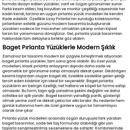
formda dizayn edilen yüzükler; zarif ve özgün görünümler sunar.
Farklı kesim stilleri, taş boyutları ve montür çeşitliliği sayesinde her
kadın kendi, tarzına en uygun pırlanta yüzük modelleri ile kendini
ifade edebilir. Özellikle Lizay Pırlanta’nın sunduğu koleksiyonlar,
pırlantanın estetik gücünü modern tasarımla buluşturarak
yüzükleri sadece bir mücevher olmaktan çıkarıp onları kişisel
tarzın bir yansımasına dönüştürür. Gel, pırlanta yüzük tasarımları
hakkındaki tüm detaylara birlikte göz atalım.
Baget Pırlanta Yüzüklerle Modern Şıklık
Zamansız bir tasarımı modern bir çizgiyle birleştirmek istiyorsan
baget pırlanta yüzükler, tam sana göre olabilir. Bu özel yüzük
modelleri, klasik pırlanta anlayışının dışında daha sade ve
geometrik bir görünüme sahip olmasıyla dikkat çeker. Dikdörtgen
kesimli taşlardan oluşan baget stil, özellikle sadelikle gelen şıklığı
tercih eden kadınlar için ideal bir seçenektir. Baget pırlanta
yüzüklerin en belirgin özelliği, net hatlara ve köşeli bir forma sahip
olmasıdır. Bu form, taşın ışığı yansıtma şeklini değiştirir ve daha
sofistike bir ışıltı yaratır. Baget kesimin yansıttığı parıltı, gösterişli
olmak yerine zarif ve dikkat çekici bir etki bırakır. Bu nedenle hem
günlük kullanıma hem de özel günlere uygun bir tamamlayıcı
olarak öne çıkar.
Pırlanta yüzük modelleri arasında özgün duruşuyla fark yaratan
baget tasarımlar, sade tek taş formunda olabildiği gibi yan
taşlarla zenginleştirilmiş seçeneklere de sahiptir. Kombinlerinde