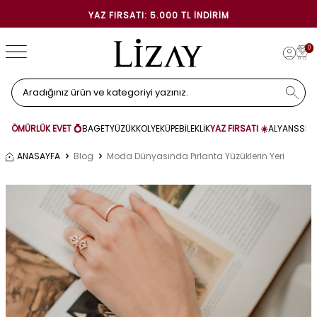
YAZ FIRSATI: 5.000 TL İNDIRIM
0
ÖMÜRLÜK EVET 💍
BAGET
YÜZÜK
KOLYE
KÜPE
BİLEKLİK
YAZ FIRSATI ☀️
ALYANS
SET
ANASAYFA
Blog
Moda Dünyasında Pırlanta Yüzüklerin Yeri