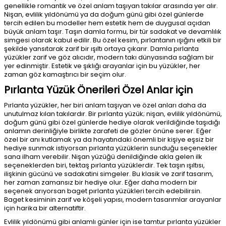
genellikle romantik ve özel anlam taşıyan takılar arasında yer alır.
Nişan, evlilik yıldönümü ya da doğum günü gibi özel günlerde
tercih edilen bu modeller hem estetik hem de duygusal açıdan
büyük anlam taşır. Taşın damla formu, bir tür sadakat ve devamlılık
simgesi olarak kabul edilir. Bu özel kesim, pırlantanın ışığını etkili bir
şekilde yansıtarak zarif bir ışıltı ortaya çıkarır. Damla pırlanta
yüzükler zarif ve göz alıcıdır, modern takı dünyasında sağlam bir
yer edinmiştir. Estetik ve şıklığı arayanlar için bu yüzükler, her
zaman göz kamaştırıcı bir seçim olur.
Pırlanta Yüzük Önerileri Özel Anlar için
Pırlanta yüzükler, her biri anlam taşıyan ve özel anları daha da
unutulmaz kılan takılardır. Bir pırlanta yüzük; nişan, evlilik yıldönümü,
doğum günü gibi özel günlerde hediye olarak verildiğinde taşıdığı
anlamın derinliğiyle birlikte zarafeti de gözler önüne serer. Eğer
özel bir anı kutlamak ya da hayatındaki önemli bir kişiye eşsiz bir
hediye sunmak istiyorsan pırlanta yüzüklerin sunduğu seçenekler
sana ilham verebilir. Nişan yüzüğü denildiğinde akla gelen ilk
seçeneklerden biri, tektaş pırlanta yüzüklerdir. Tek taşın ışıltısı,
ilişkinin gücünü ve sadakatini simgeler. Bu klasik ve zarif tasarım,
her zaman zamansız bir hediye olur. Eğer daha modern bir
seçenek arıyorsan baget pırlanta yüzükleri tercih edebilirsin.
Baget kesiminin zarif ve köşeli yapısı, modern tasarımlar arayanlar
için harika bir alternatiftir.
Evlilik yıldönümü gibi anlamlı günler için ise tamtur pırlanta yüzükler