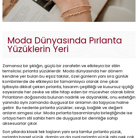
Moda Dünyasında Pırlanta
Yüzüklerin Yeri
Zamansız bir şıklığın, güçlü bir zarafetin ve etkileyici bir stilin
temsilcisi; pırlanta yüzüklerdir. Moda dünyasında her dönem
kendine yer bulan bu eşsiz takılar, özel günlerin yanı sıra günlük
kombinlerde de etkileyici bir tamamlayıcı olarak öne çıkar.
Işıltısıyla dikkat çeken pırlanta, tasarım çeşitliliği ve kusursuz işçiliği
sayesinde her zevke ve stile hitap eden bir mücevher olarak bilinir.
Pırlantanın doğasında bulunan nadirlik ve dayanıklılık, onu estetiğin
yanında aynı zamanda duygusal bir anlamın da taşıyıcısı haline
getirir. Bu nedenle pırlanta yüzükler; sevgi, bağlılık ve değerli
anların simgesi olur. Moda pırlanta tasarımlarıyla birleştiğinde ise
ortaya hem stil sahibi hem de duygusal bir derinliğe sahip
aksesuarlar çıkar.
Son yıllarda klasik tek taşların yanı sıra tamtur pırlanta yüzük,
pırlanta baget yüzük, damla ya da oval pırlanta yüzük gibi pek çok