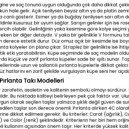
ngine ve saç tonuna uygun olduğunda çok daha dikkat çeki
hale gelir. Açık tenliysen beyaz altın ya da platin zemin
ha canlı gösterir. Esmer ya da buğday tenliysen sarı altın 
ildinle kusursuz bir uyum sağlar. Sarışın gelinler için ise ros
tercih olabilir. Gelinliğinin yaka kesimine göre kolye seçi
ken bir diğer detaydır. V yaka bir gelinlikle V formunu ta
on derece estetik durur. Düz omuz açık bir kesimde ise bo
nta kolyeler ön plana çıkar. Straplez bir gelinlikte ise ihtiş
ik etki yaratabilirsin. Küpe seçiminde de saç modelin oldu
rda küçük ve zarif pırlanta küpeler sade bir ışıltı sunar. T
lerinde uzun ve sallantılı pırlanta küpelerle dikkat çekic
Yüz hatlarını en zarif şekilde vurgulayan küpe seni her açıdan 
k Pırlanta Takı Modelleri
ır zarafetin, asaletin ve kalitenin sembolü olmayı sürdürür.
ldir. Bu noktada kaliteyi belirleyen pek çok faktör var. Ulu
gun olarak seçilen taşlar yalnızca şıklık değil güven de su
edilen taşlar son derece önemli. Pırlanta alırken 4C olarak
rine dikkat edilmesi gerekir. Bu kriterler; Carat (ağırlık), C
) ve Color (renk) şeklindedir. Kriterlerin her biri hem orijin
li kullanım açısından önem taşır. Her kriterde yüksek kal