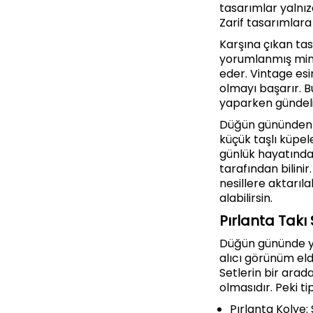
tasarımlar yalnız
Zarif tasarımlara
Karşına çıkan tas
yorumlanmış minim
eder. Vintage esin
olmayı başarır. B
yaparken gündeli
Düğün gününden s
küçük taşlı küpel
günlük hayatında 
tarafından bilinir
nesillere aktarıl
alabilirsin.
Pırlanta Takı
Düğün gününde ya 
alıcı görünüm eld
Setlerin bir arad
olmasıdır. Peki ti
Pırlanta Kolye: 