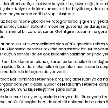
dekolteni zarifçe süsleyen kolyeler taş büyüklüğü, kesi
kat çeker. Kolyelerde kimi zaman tek bir büyük taş odakta o
 tüm boynu saran zarif bir yapı oluşturur.
Yüz hatlarını öne çıkaran ve fotoğraflarda ışığı en iyi şekil
mamlayıcısıdır. Sallantılı modeller gösterişli bir duruş ser
eler minimal bir zarafet sunar. Gelinliğinin tasarımına göre
sin.
 Pırlanta setlerin vazgeçilmezi olan yüzük genelde tektaş 
r. Alyansınla beraber takıldığında estetik bir uyum yarat
er düğün sonrası da en çok kullanılan takıların başında yer 
k: Zarif bileklerini ön plana çıkaran pırlanta bileklikler düğ
ışıldar. Sete dahil olan bileklik genelde ince taşlarla döşe
alı modellerde iri taşlara da yer verilir.
alar: Bazı pırlanta setlerinde broş, saç aksesuarı ya da hal
çalar dahi yer alabilir. Bunlar özel tasarım setlerde karşı
e görünümünü kişiselleştirme şansı sunar.
yle kusursuz bir uyum içerisinde dizayn edilir. Bu sayede t
el bütünlük sağlar hem de seni stil anlamında bir adım ö