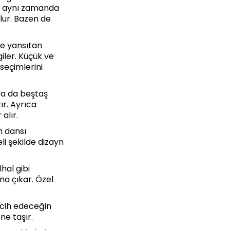
mi aynı zamanda
lur. Bazen de
de yansıtan
giler. Küçük ve
 seçimlerini
ya da beştaş
ır. Ayrıca
alır.
ün dansı
li şekilde dizayn
hal gibi
na çıkar. Özel
ercih edeceğin
ne taşır.