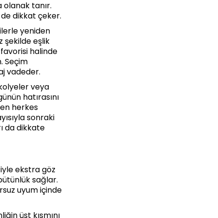
 olanak tanır.
 de dikkat çeker.
ilerle yeniden
 şekilde eşlik
favorisi halinde
n. Seçim
aj vadeder.
kolyeler veya
günün hatırasını
emen herkes
ayısıyla sonraki
rı da dikkate
iyle ekstra göz
bütünlük sağlar.
ursuz uyum içinde
liğin üst kısmını