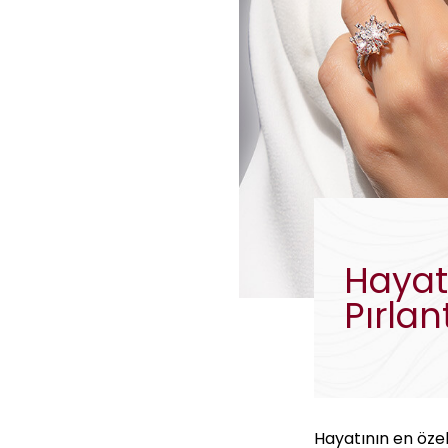
Hayatı
Pırlan
Hayatının en öze