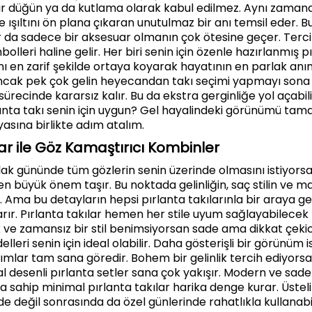
ir düğün ya da kutlama olarak kabul edilmez. Aynı zamand
i ve ışıltını ön plana çıkaran unutulmaz bir anı temsil eder. 
 da sadece bir aksesuar olmanın çok ötesine geçer. Tercih
olleri haline gelir. Her biri senin için özenle hazırlanmış pı
tını en zarif şekilde ortaya koyarak hayatının en parlak anın
 Ancak pek çok gelin heyecandan takı seçimi yapmayı sona 
recinde kararsız kalır. Bu da ekstra gerginliğe yol açabilir
anta takı senin için uygun? Gel hayalindeki görünümü ta
yasına birlikte adım atalım.
lar ile Göz Kamaştırıcı Kombinler
ak gününde tüm gözlerin senin üzerinde olmasını istiyors
en büyük önem taşır. Bu noktada gelinliğin, saç stilin ve m
 Ama bu detayların hepsi pırlanta takılarınla bir araya g
karır. Pırlanta takılar hemen her stile uyum sağlayabilecek k
k ve zamansız bir stil benimsiyorsan sade ama dikkat çekic
lleri senin için ideal olabilir. Daha gösterişli bir görünüm is
rımlar tam sana göredir. Bohem bir gelinlik tercih ediyor
l desenli pırlanta setler sana çok yakışır. Modern ve sade b
 sahip minimal pırlanta takılar harika denge kurar. Üstelik
değil sonrasında da özel günlerinde rahatlıkla kullanabili