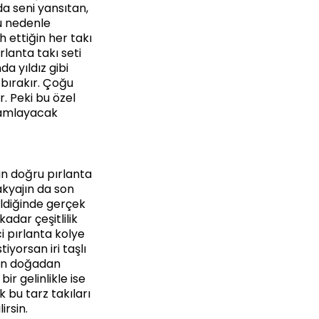
a seni yansıtan,
Bu nedenle
 ettiğin her takı
rlanta takı seti
da yıldız gibi
bırakır. Çoğu
. Peki bu özel
mamlayacak
an doğru pırlanta
akyajın da son
eldiğinde gerçek
adar çeşitlilik
i pırlanta kolye
tiyorsan iri taşlı
san doğadan
ir gelinlikle ise
 bu tarz takıları
rsin.