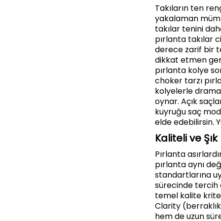
Takıların ten re
yakalaman mümkün 
takılar tenini da
pırlanta takılar c
derece zarif bir 
dikkat etmen gere
pırlanta kolye s
choker tarzı pırla
kolyelerle dramat
oynar. Açık saçla
kuyruğu saç model
elde edebilirsin. 
Kaliteli ve Şı
Pırlanta asırlard
pırlanta aynı deği
standartlarına uy
sürecinde tercih 
temel kalite krite
Clarity (berraklık
hem de uzun süre