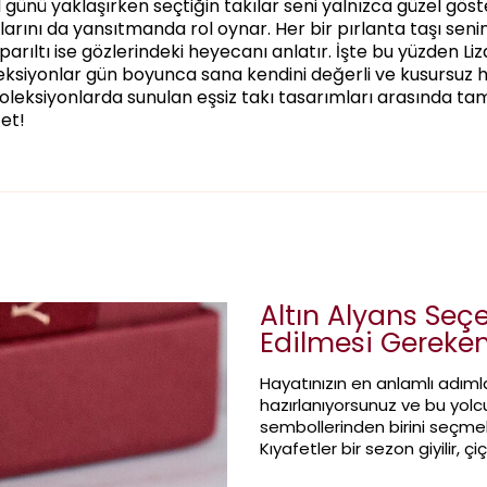
 günü yaklaşırken seçtiğin takılar seni yalnızca güzel gö
arını da yansıtmanda rol oynar. Her bir pırlanta taşı senin
 parıltı ise gözlerindeki heyecanı anlatır. İşte bu yüzden Liz
ksiyonlar gün boyunca sana kendini değerli ve kusursuz his
koleksiyonlarda sunulan eşsiz takı tasarımları arasında ta
et!
Altın Alyans Seç
Edilmesi Gereken
Hayatınızın en anlamlı adıml
hazırlanıyorsunuz ve bu yolcu
sembollerinden birini seçmek
Kıyafetler bir sezon giyilir, ç
parmağınıza taktığınız o halka