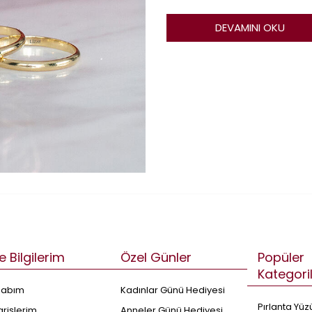
İşte tam da bu yüzden altın 
verilecek bir karar değildir.
DEVAMINI OKU
e Bilgilerim
Özel Günler
Popüler
Kategori
sabım
Kadınlar Günü Hediyesi
Pırlanta Yüz
arişlerim
Anneler Günü Hediyesi