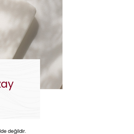
zay
e değildir.