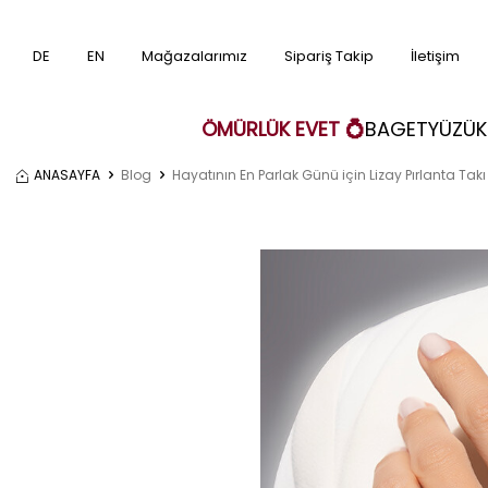
DE
EN
Mağazalarımız
Sipariş Takip
İletişim
ÖMÜRLÜK EVET 💍
BAGET
YÜZÜK
ANASAYFA
Blog
Hayatının En Parlak Günü için Lizay Pırlanta Takı 