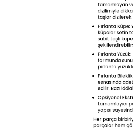
tamamlayan ve 
dizilimiyle dik
taşlar dizilerek
Pırlanta Küpe: 
küpeler setin ta
sabit taşlı küp
şekillendirebilir
Pırlanta Yüzük:
formunda sunulu
pırlanta yüzükl
Pırlanta Bilekli
esnasında adeta 
edilir. Bazı iddi
Opsiyonel Ekstr
tamamlayıcı par
yapısı sayesind
Her parça birbiri
parçalar hem görs