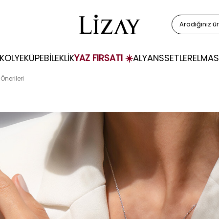
KOLYE
KÜPE
BİLEKLİK
YAZ FIRSATI ☀️
ALYANS
SETLER
ELMAS
Önerileri