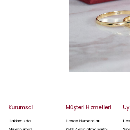
Kurumsal
Müşteri Hizmetleri
Üy
Hakkımızda
Hesap Numaraları
He
Misyonumuz
Kvkk Aydınlatma Metni
Sip