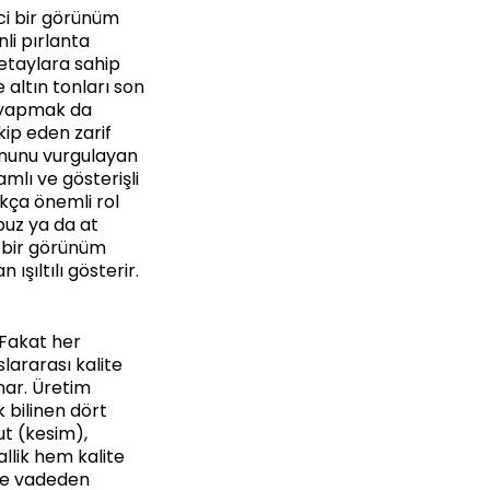
ci bir görünüm
li pırlanta
detaylara sahip
e altın tonları son
mi yapmak da
kip eden zarif
ynunu vurgulayan
amlı ve gösterişli
kça önemli rol
opuz ya da at
i bir görünüm
ışıltılı gösterir.
 Fakat her
slararası kalite
nar. Üretim
 bilinen dört
ut (kesim),
allik hem kalite
ite vadeden