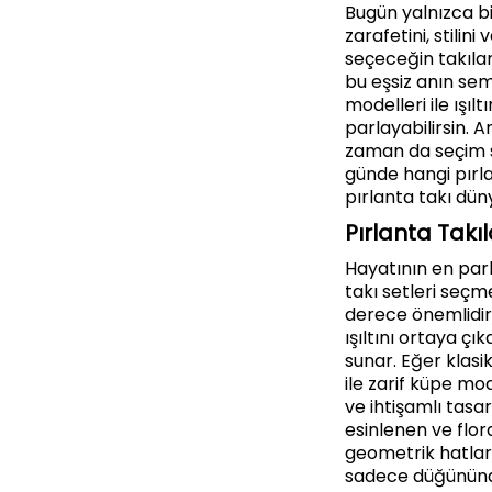
Bugün yalnızca b
zarafetini, stilin
seçeceğin takılar
bu eşsiz anın semb
modelleri ile ışıl
parlayabilirsin.
zaman da seçim sü
günde hangi pırl
pırlanta takı dün
Pırlanta Takı
Hayatının en parl
takı setleri seçm
derece önemlidir.
ışıltını ortaya çı
sunar. Eğer klasi
ile zarif küpe mode
ve ihtişamlı tasa
esinlenen ve flora
geometrik hatlara
sadece düğününde 