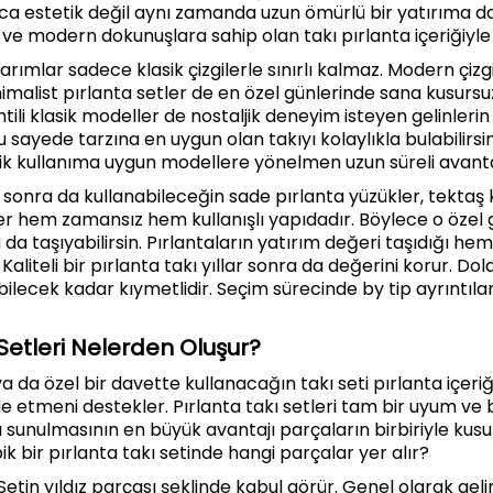
ca estetik değil aynı zamanda uzun ömürlü bir yatırıma da
 ve modern dokunuşlara sahip olan takı pırlanta içeriğiyle
arımlar sadece klasik çizgilerle sınırlı kalmaz. Modern çizg
alist pırlanta setler de en özel günlerinde sana kusursuz
tili klasik modeller de nostaljik deneyim isteyen gelinlerin 
u sayede tarzına en uygun olan takıyı kolaylıkla bulabilirsi
k kullanıma uygun modellere yönelmen uzun süreli avant
onra da kullanabileceğin sade pırlanta yüzükler, tektaş 
er hem zamansız hem kullanışlı yapıdadır. Böylece o özel 
da taşıyabilirsin. Pırlantaların yatırım değeri taşıdığı h
. Kaliteli bir pırlanta takı yıllar sonra da değerini korur. Dol
abilecek kadar kıymetlidir. Seçim sürecinde by tip ayrıntıla
 Setleri Nelerden Oluşur?
da özel bir davette kullanacağın takı seti pırlanta içeriğ
e etmeni destekler. Pırlanta takı setleri tam bir uyum ve 
a sunulmasının en büyük avantajı parçaların birbiriyle kus
pik bir pırlanta takı setinde hangi parçalar yer alır?
Setin yıldız parçası şeklinde kabul görür. Genel olarak gelin