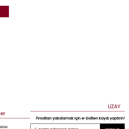
alyans seçimi, aceleyle
LİZAY
ler
Fırsatları yakalamak için e-bülten kaydı yaptırın!
ükler