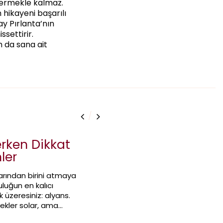
stermekle kalmaz.
 hikayeni başarılı
ay Pırlanta’nın
settirir.
m da sana ait
/
erken Dikkat
ler
arından birini atmaya
luğun en kalıcı
 üzeresiniz: alyans.
içekler solar, ama
 yıllar boyunca sizinle kalır.