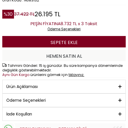
Ürün Kodu : N083132
26.195
TL
%
30
37.422
TL
PEŞİN FİYATINA
8.732 TL x 3 Taksit
Ödeme Seçenekleri
SEPETE EKLE
HEMEN SATIN AL
Tahmini Gönderi: 15 iş günüdür. Bu süre kampanya dönemlerinde
değişiklik gösterebilmektedir.
Aynı Gün Kargo
ürünlerini görmek için
tıklayınız.
Ürün Açıklaması
Ödeme Seçenekleri
İade Koşulları