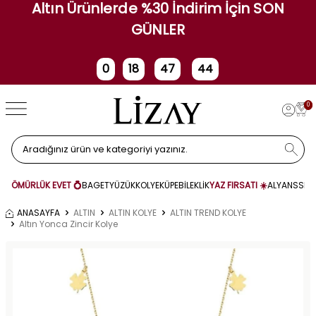
Altın Ürünlerde %30 İndirim İçin SON
GÜNLER
0
18
47
44
Gün
Saat
Dakika
Saniye
0
ÖMÜRLÜK EVET 💍
BAGET
YÜZÜK
KOLYE
KÜPE
BİLEKLİK
YAZ FIRSATI ☀️
ALYANS
SET
ANASAYFA
ALTIN
ALTIN KOLYE
ALTIN TREND KOLYE
Altın Yonca Zincir Kolye