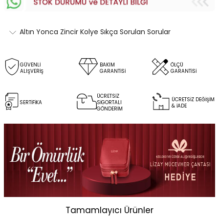
Altın Yonca Zincir Kolye Sıkça Sorulan Sorular
GÜVENLİ
BAKIM
ÖLÇÜ
ALIŞVERİŞ
GARANTİSİ
GARANTİSİ
ÜCRETSİZ
ÜCRETSİZ DEĞİŞİM
SERTİFİKA
SİGORTALI
& İADE
GÖNDERİM
Tamamlayıcı Ürünler