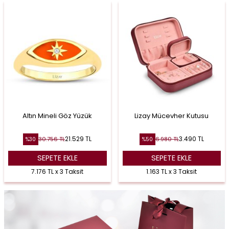
Altın Mineli Göz Yüzük
Lizay Mücevher Kutusu
21.529
TL
3.490
TL
30.756
TL
6.980
TL
%
30
%
50
SEPETE EKLE
SEPETE EKLE
7.176 TL x 3 Taksit
1.163 TL x 3 Taksit