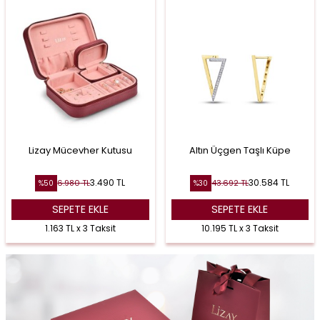
Lizay Mücevher Kutusu
Altın Üçgen Taşlı Küpe
3.490
TL
30.584
TL
6.980
TL
43.692
TL
%
50
%
30
SEPETE EKLE
SEPETE EKLE
1.163 TL x 3 Taksit
10.195 TL x 3 Taksit