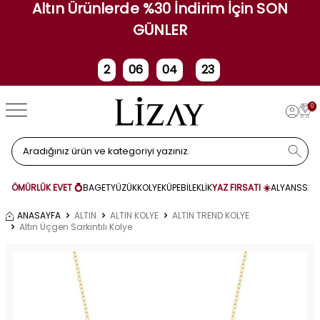
Altın Ürünlerde %30 İndirim İçin SON
GÜNLER
2
06
04
23
Gün
Saat
Dakika
Saniye
0
ÖMÜRLÜK EVET 💍
BAGET
YÜZÜK
KOLYE
KÜPE
BİLEKLİK
YAZ FIRSATI ☀️
ALYANS
SET
ANASAYFA
ALTIN
ALTIN KOLYE
ALTIN TREND KOLYE
Altın Üçgen Sarkıntılı Kolye