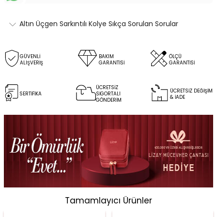
Altın Üçgen Sarkıntılı Kolye Sıkça Sorulan Sorular
GÜVENLİ
BAKIM
ÖLÇÜ
ALIŞVERİŞ
GARANTİSİ
GARANTİSİ
ÜCRETSİZ
ÜCRETSİZ DEĞİŞİM
SERTİFİKA
SİGORTALI
& İADE
GÖNDERİM
Tamamlayıcı Ürünler