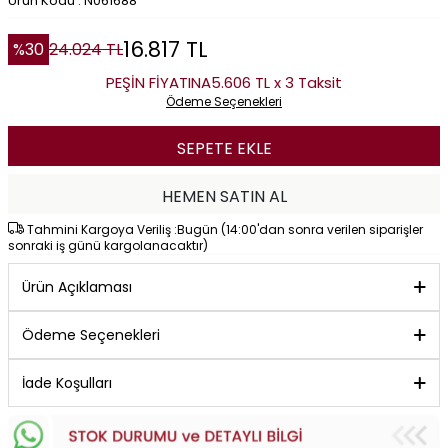
Ürün Kodu : N061688
16.817
TL
%
30
24.024
TL
PEŞİN FİYATINA
5.606 TL x 3 Taksit
Ödeme Seçenekleri
SEPETE EKLE
HEMEN SATIN AL
Tahmini Kargoya Veriliş :Bugün (14:00'dan sonra verilen siparişler
sonraki iş günü kargolanacaktır)
Ürün Açıklaması
Ödeme Seçenekleri
İade Koşulları