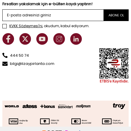
Fırsatları yakalamak için e-bülten kaydı yaptırın!
ABONE OL
KVKK Sözleşmesi'ni
, okudum, kabul ediyorum.
444 50 74
bilgi@lizaypirlanta.com
Altın Üçgen Sarkıntılı Kolye
SEPETE EKLE