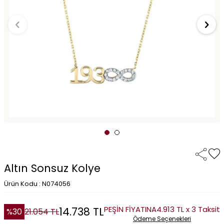
Altın Sonsuz Kolye
Ürün Kodu : N074056
PEŞİN FİYATINA
4.913 TL x 3 Taksit
14.738
TL
%
30
21.054
TL
Ödeme Seçenekleri