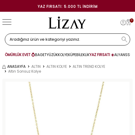
YAZ FIRSATI: 5.000 TL İNDIRIM
0
ÖMÜRLÜK EVET 💍
BAGET
YÜZÜK
KOLYE
KÜPE
BİLEKLİK
YAZ FIRSATI ☀️
ALYANS
SET
ANASAYFA
ALTIN
ALTIN KOLYE
ALTIN TREND KOLYE
Altın Sonsuz Kolye