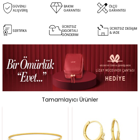
GÜVENLİ
BAKIM
ÖLÇÜ
ALIŞVERİŞ
GARANTİSİ
GARANTİSİ
ÜCRETSİZ
ÜCRETSİZ DEĞİŞİM
SERTİFİKA
SİGORTALI
& İADE
GÖNDERİM
Tamamlayıcı Ürünler