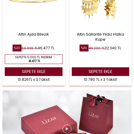
Altın Ajda Bilezik
Altın Sallantılı Yıldız Halka
Küpe
46.477
TL
32.340
TL
66.396
TL
46.200
TL
%
30
%
30
SEPETTE 5.000 TL İNDIRIM
41.477 TL
SEPETE EKLE
SEPETE EKLE
13.826TL x 3 Taksit
10.780 TL x 3 Taksit