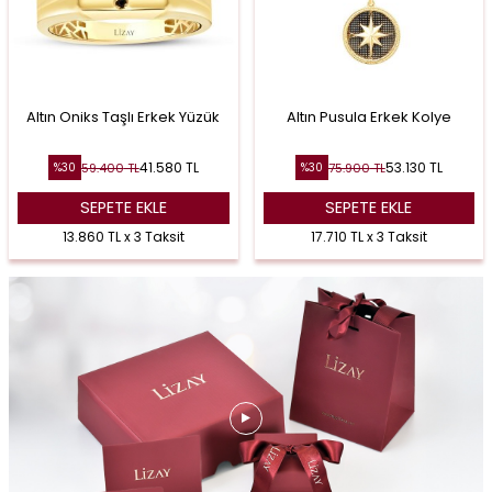
Altın Oniks Taşlı Erkek Yüzük
Altın Pusula Erkek Kolye
41.580
TL
53.130
TL
59.400
TL
75.900
TL
%
30
%
30
SEPETE EKLE
SEPETE EKLE
13.860 TL x 3 Taksit
17.710 TL x 3 Taksit