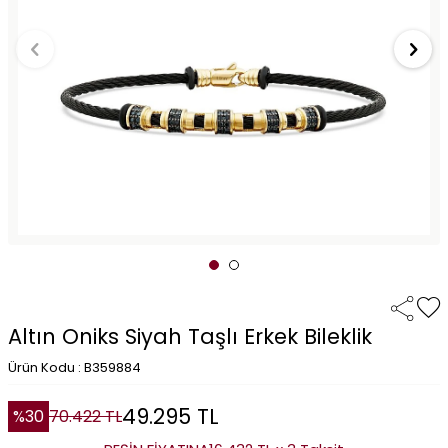
Altın Oniks Siyah Taşlı Erkek Bileklik
Ürün Kodu : B359884
49.295
TL
%
30
70.422
TL