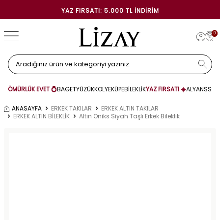
YAZ FIRSATI: 5.000 TL İNDIRIM
0
ÖMÜRLÜK EVET 💍
BAGET
YÜZÜK
KOLYE
KÜPE
BİLEKLİK
YAZ FIRSATI ☀️
ALYANS
SET
ANASAYFA
ERKEK TAKILAR
ERKEK ALTIN TAKILAR
ERKEK ALTIN BİLEKLİK
Altın Oniks Siyah Taşlı Erkek Bileklik