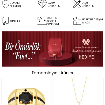
GÜVENLİ
BAKIM
ÖLÇÜ
ALIŞVERİŞ
GARANTİSİ
GARANTİSİ
ÜCRETSİZ
ÜCRETSİZ DEĞİŞİM
SERTİFİKA
SİGORTALI
& İADE
GÖNDERİM
Tamamlayıcı Ürünler