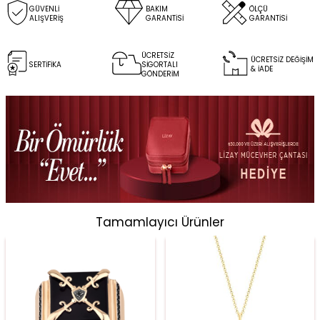
GÜVENLİ
BAKIM
ÖLÇÜ
ALIŞVERİŞ
GARANTİSİ
GARANTİSİ
ÜCRETSİZ
ÜCRETSİZ DEĞİŞİM
SERTİFİKA
SİGORTALI
& İADE
GÖNDERİM
Tamamlayıcı Ürünler