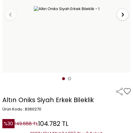
Altın Oniks Siyah Erkek Bileklik
Ürün Kodu : B360270
104.782
TL
%
30
149.688
TL