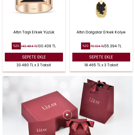
Altın Taşlı Erkek Yüzük
Altın Dalgalar Erkek Kolye
100.439
TL
55.394
TL
143.484
TL
79.134
TL
%
30
%
30
SEPETE EKLE
SEPETE EKLE
33.480 TL x 3 Taksit
18.465 TL x 3 Taksit