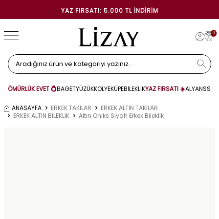
YAZ FIRSATI: 5.000 TL İNDIRIM
0
ÖMÜRLÜK EVET 💍
BAGET
YÜZÜK
KOLYE
KÜPE
BİLEKLİK
YAZ FIRSATI ☀️
ALYANS
SET
ANASAYFA
ERKEK TAKILAR
ERKEK ALTIN TAKILAR
ERKEK ALTIN BİLEKLİK
Altın Oniks Siyah Erkek Bileklik