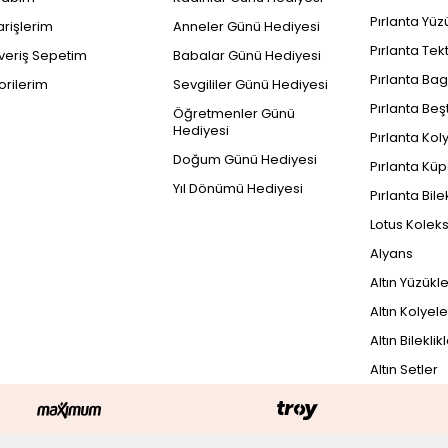
Pırlanta Yüz
arişlerim
Anneler Günü Hediyesi
Pırlanta Tek
şveriş Sepetim
Babalar Günü Hediyesi
Pırlanta Bag
orilerim
Sevgililer Günü Hediyesi
Pırlanta Beş
Öğretmenler Günü
Hediyesi
Pırlanta Kol
Doğum Günü Hediyesi
Pırlanta Küp
Yıl Dönümü Hediyesi
Pırlanta Bile
Lotus Kolek
Alyans
Altın Yüzükl
Altın Kolyele
Altın Bileklik
Altın Setler
PEŞİN FİYATINA
1
31.909 TL x 3 Taksit