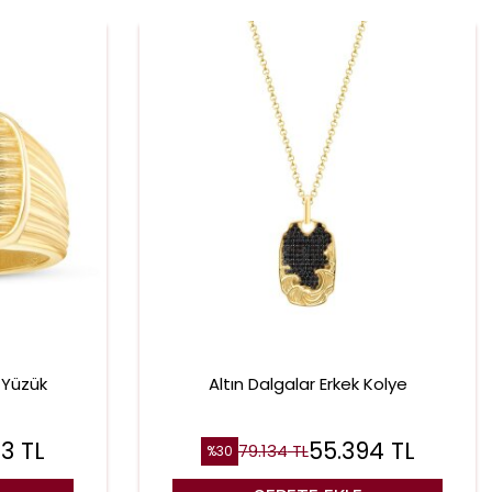
k Yüzük
Altın Dalgalar Erkek Kolye
73
TL
55.394
TL
79.134
TL
%
30