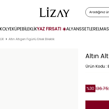
KOLYE
KÜPE
BİLEKLİK
YAZ FIRSATI ☀️
ALYANS
SETLER
ELMAS
LİK
Altın Altıgen Figürlü Erkek Bileklik
Altın Al
Ürün Kodu :
136.75
%
30