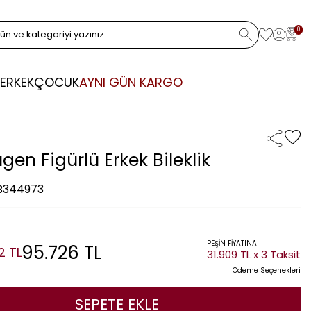
0
ERKEK
ÇOCUK
AYNI GÜN KARGO
tıgen Figürlü Erkek Bileklik
 B344973
PEŞİN FİYATINA
95.726
TL
2
TL
31.909 TL x 3 Taksit
Ödeme Seçenekleri
SEPETE EKLE