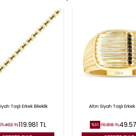
iyah Taşlı Erkek Bileklik
Altın Siyah Taşlı Erke
119.981
TL
49.5
71.402
TL
70.818
TL
%
30