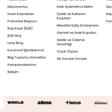
Misyonumuz
Kvkk Aydınlatma Metni
Sip
İnsan Kaynakları
Üyelik ve Kullanım
Alı
Koşulları
Franchise Başvuru
Fav
Mesafeli Satış Sözleşmesi
Bayi Kayıt (B2B)
Garanti ve İade Koşulları
B2B Giriş
Gizlilik ve Ödeme
Lizay Blog
Güvenliği
Kurumsal İşbirliklerimiz
Yüzük Ölçüsü
Bilgi Toplumu Hizmetleri
Sık Sorulan Sorular
Kampanyalarımız
İletişim
Altın Altıgen Figürlü Erkek