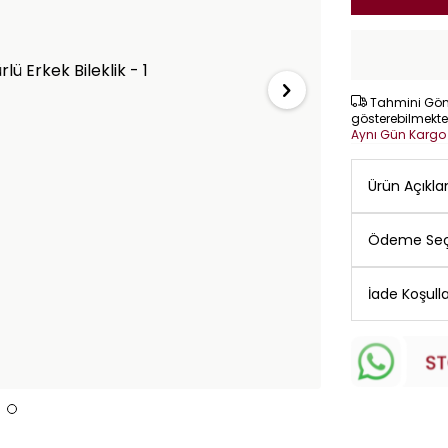
Tahmini Gönd
gösterebilmekte
Aynı Gün Karg
Ürün Açıkl
Ödeme Seç
İade Koşulla