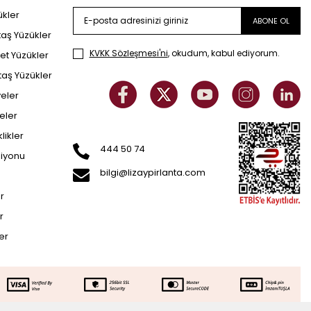
ükler
ABONE OL
taş Yüzükler
KVKK Sözleşmesi'ni
, okudum, kabul ediyorum.
et Yüzükler
taş Yüzükler
yeler
eler
klikler
444 50 74
siyonu
bilgi@lizaypirlanta.com
er
r
ler
36.752
TL
SEPETE EKLE
95.726
TL