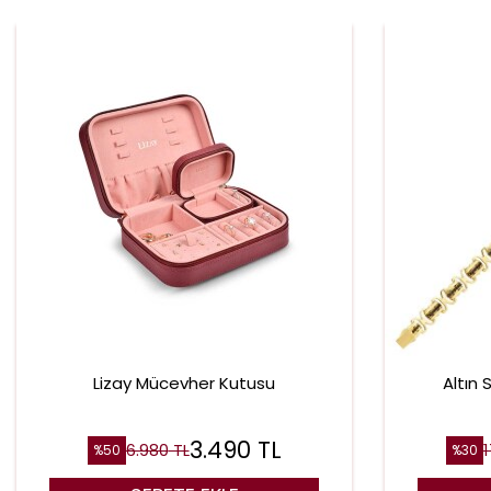
Lizay Mücevher Kutusu
Altın S
3.490
TL
6.980
TL
1
%
50
%
30